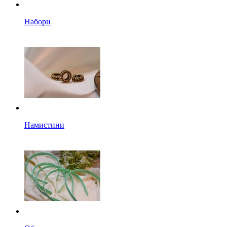
Набори
Намистини