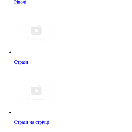
Ріволі
Стрази
Стрази на стрічці