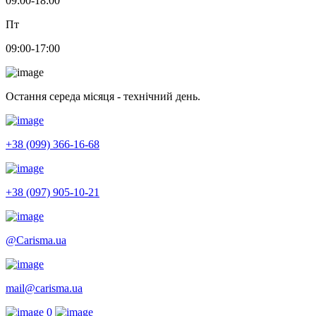
09:00-18:00
Пт
09:00-17:00
Остання середа місяця - технічний день.
+38 (099) 366-16-68
+38 (097) 905-10-21
@Carisma.ua
mail@carisma.ua
0