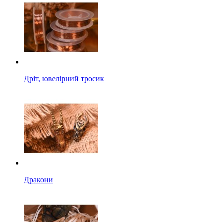
Дріт, ювелірний тросик
Дракони