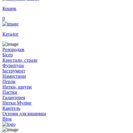
Кошик
0
Каталог
Розпродаж
Бісер
Кристали, стрази
Фурнітура
Інструмент
Намистини
Перли
Нитки, шнури
Паєтки
Галантерея
Нитки Муліне
Канітель
Основи для вишивки
Blog