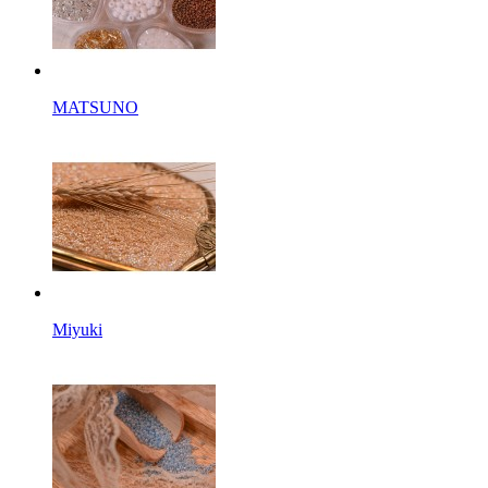
MATSUNO
Miyuki