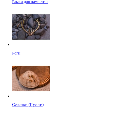
Рамки для намистин
Роги
Сережки (Пусети)