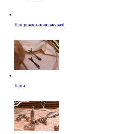
Ланцюжки-подовжувачі
Лапи