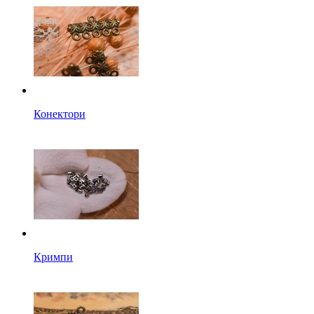
Конектори
Кримпи