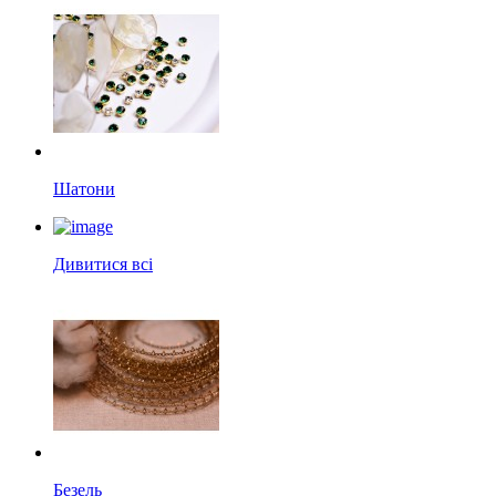
Шатони
Дивитися всі
Безель