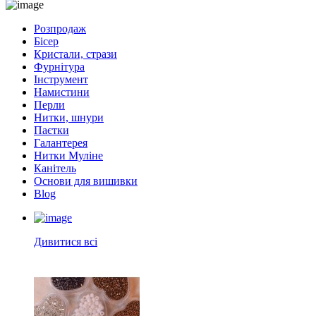
Розпродаж
Бісер
Кристали, стрази
Фурнітура
Інструмент
Намистини
Перли
Нитки, шнури
Паєтки
Галантерея
Нитки Муліне
Канітель
Основи для вишивки
Blog
Дивитися всі