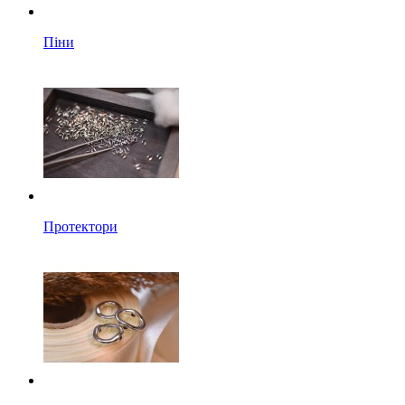
Піни
Протектори