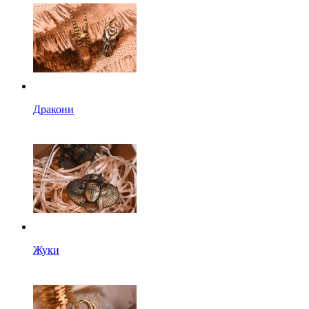
Дракони
Жуки