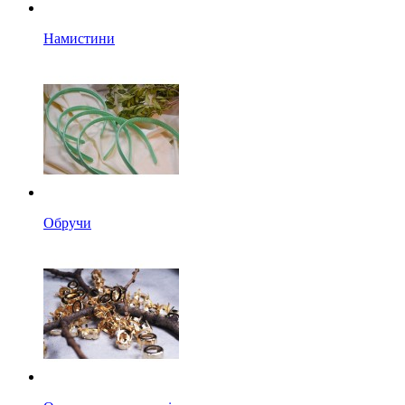
Намистини
Обручи