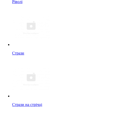
Ріволі
Стрази
Стрази на стрічці