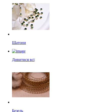
Шатони
Дивитися всі
Безель