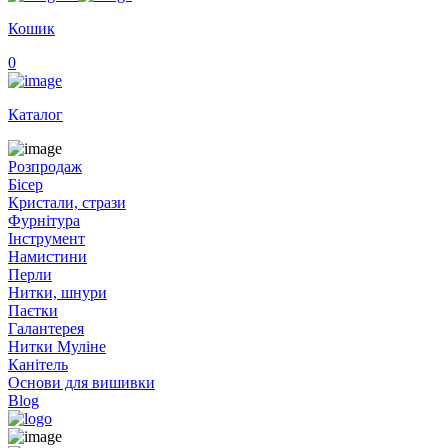
Кошик
0
Каталог
Розпродаж
Бісер
Кристали, стрази
Фурнітура
Інструмент
Намистини
Перли
Нитки, шнури
Паєтки
Галантерея
Нитки Муліне
Канітель
Основи для вишивки
Blog