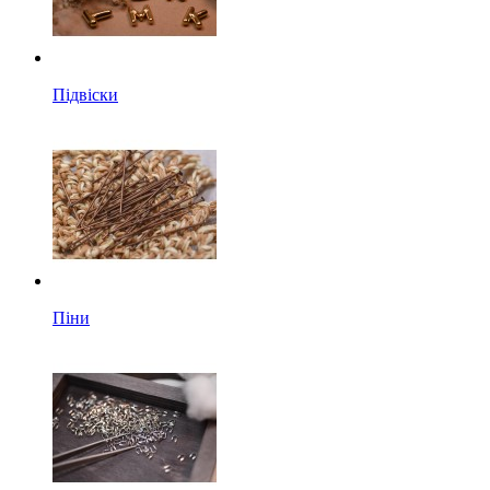
Підвіски
Піни