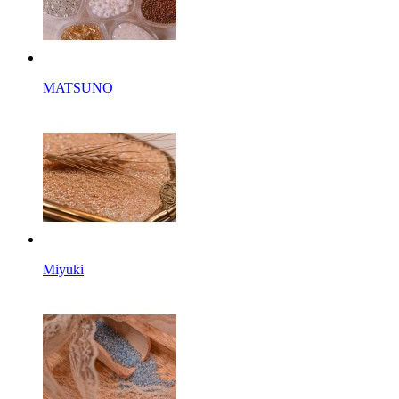
MATSUNO
Miyuki