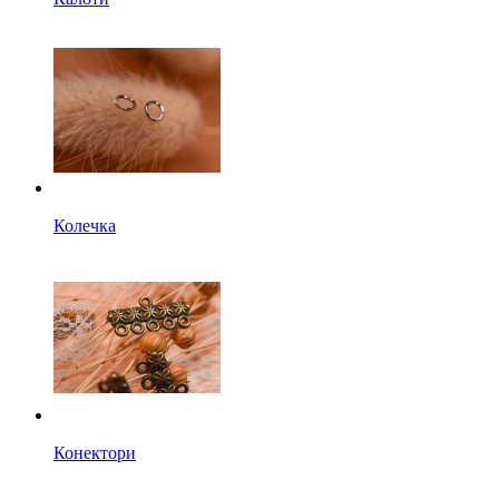
Колечка
Конектори