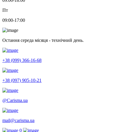
09:00-18:00
Пт
09:00-17:00
Остання середа місяця - технічний день.
+38 (099) 366-16-68
+38 (097) 905-10-21
@Carisma.ua
mail@carisma.ua
0