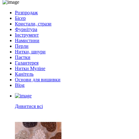
Розпродаж
Бісер
Кристали, стрази
Фурнітура
Інструмент
Намистини
Перли
Нитки, шнури
Паєтки
Галантерея
Нитки Муліне
Канітель
Основи для вишивки
Blog
Дивитися всі