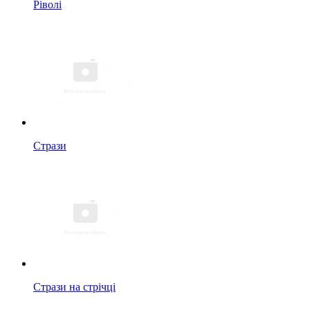
Ріволі
Стрази
Стрази на стрічці