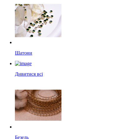
Шатони
Дивитися всі
Безель