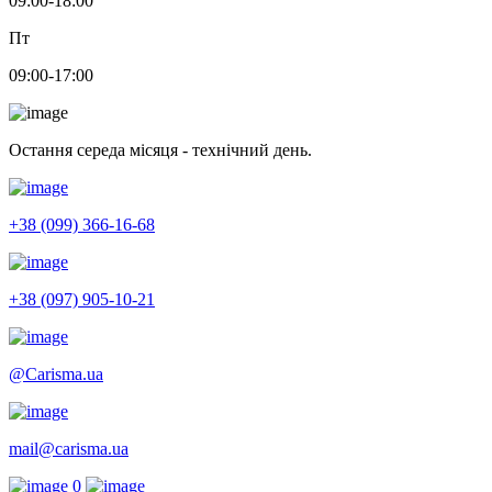
09:00-18:00
Пт
09:00-17:00
Остання середа місяця - технічний день.
+38 (099) 366-16-68
+38 (097) 905-10-21
@Carisma.ua
mail@carisma.ua
0