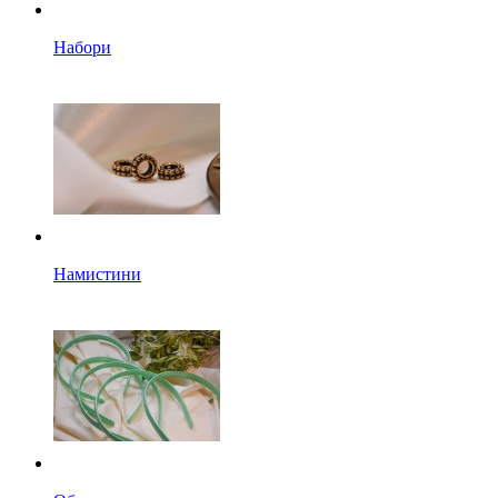
Набори
Намистини