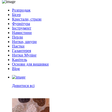
Розпродаж
Бісер
Кристали, стрази
Фурнітура
Інструмент
Намистини
Перли
Нитки, шнури
Паєтки
Галантерея
Нитки Муліне
Канітель
Основи для вишивки
Blog
Дивитися всі