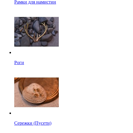
Рамки для намистин
Роги
Сережки (Пусети)