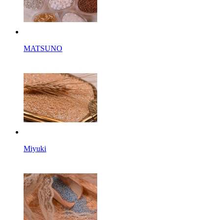
MATSUNO
Miyuki