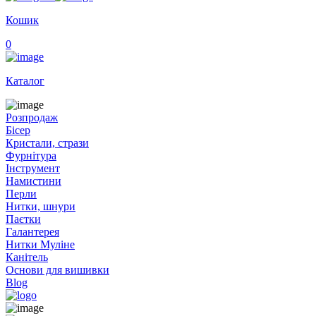
Кошик
0
Каталог
Розпродаж
Бісер
Кристали, стрази
Фурнітура
Інструмент
Намистини
Перли
Нитки, шнури
Паєтки
Галантерея
Нитки Муліне
Канітель
Основи для вишивки
Blog