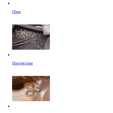
Піни
Протектори