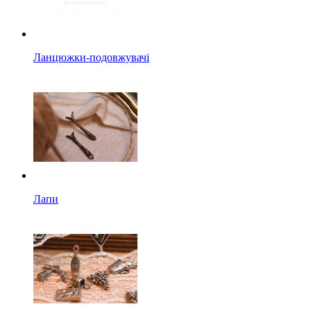
Ланцюжки-подовжувачі
Лапи