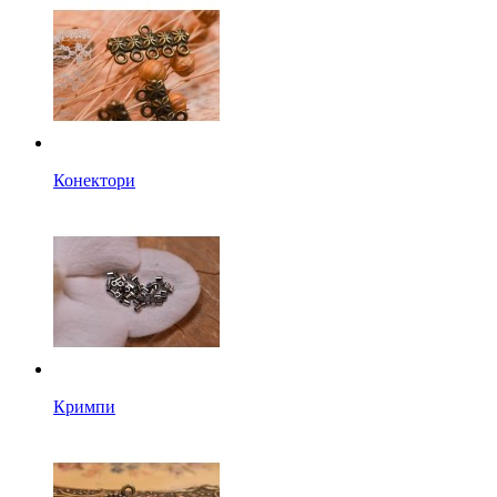
Конектори
Кримпи