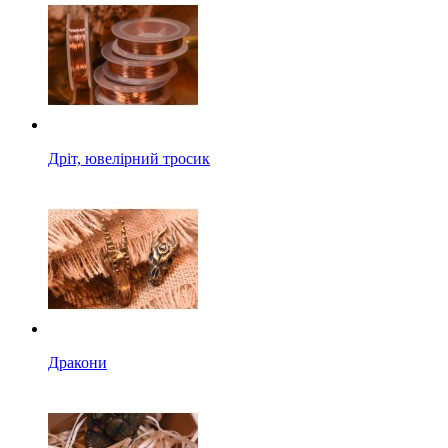
Дріт, ювелірний тросик
Дракони