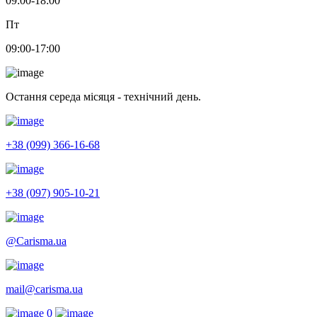
09:00-18:00
Пт
09:00-17:00
Остання середа місяця - технічний день.
+38 (099) 366-16-68
+38 (097) 905-10-21
@Carisma.ua
mail@carisma.ua
0