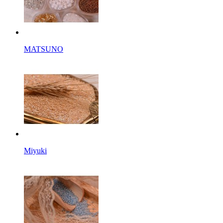
MATSUNO
Miyuki