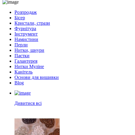
Розпродаж
Бісер
Кристали, стрази
Фурнітура
Інструмент
Намистини
Перли
Нитки, шнури
Паєтки
Галантерея
Нитки Муліне
Канітель
Основи для вишивки
Blog
Дивитися всі