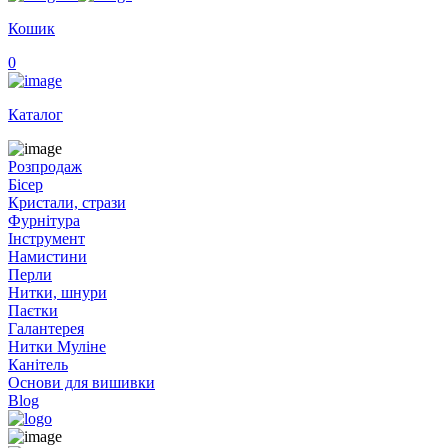
Кошик
0
Каталог
Розпродаж
Бісер
Кристали, стрази
Фурнітура
Інструмент
Намистини
Перли
Нитки, шнури
Паєтки
Галантерея
Нитки Муліне
Канітель
Основи для вишивки
Blog