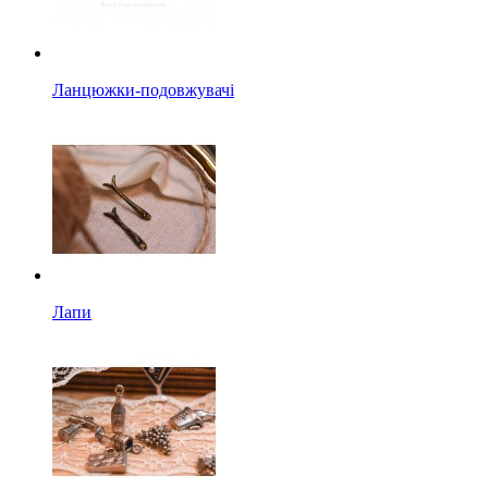
Ланцюжки-подовжувачі
Лапи