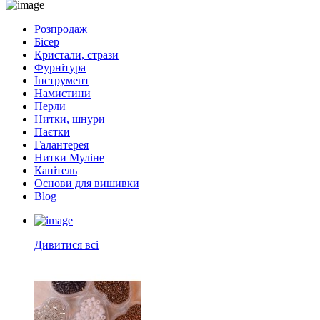
Розпродаж
Бісер
Кристали, стрази
Фурнітура
Інструмент
Намистини
Перли
Нитки, шнури
Паєтки
Галантерея
Нитки Муліне
Канітель
Основи для вишивки
Blog
Дивитися всі