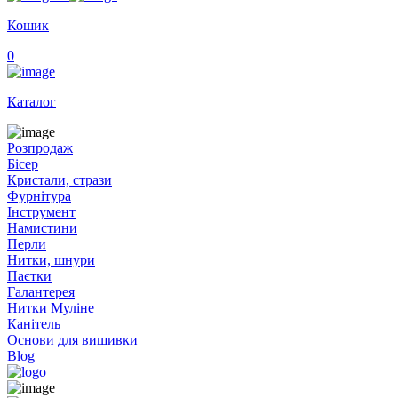
Кошик
0
Каталог
Розпродаж
Бісер
Кристали, стрази
Фурнітура
Інструмент
Намистини
Перли
Нитки, шнури
Паєтки
Галантерея
Нитки Муліне
Канітель
Основи для вишивки
Blog