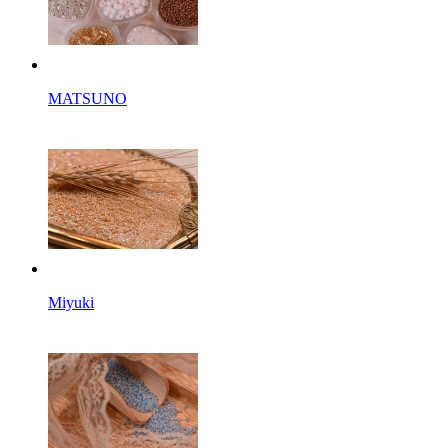
MATSUNO
Miyuki