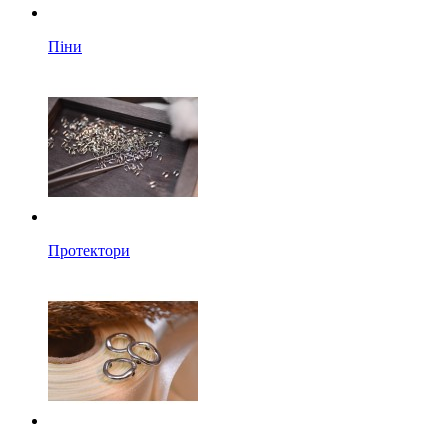
Піни
Протектори