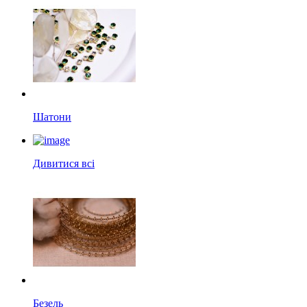
Шатони
Дивитися всі
Безель