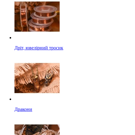
Дріт, ювелірний тросик
Дракони