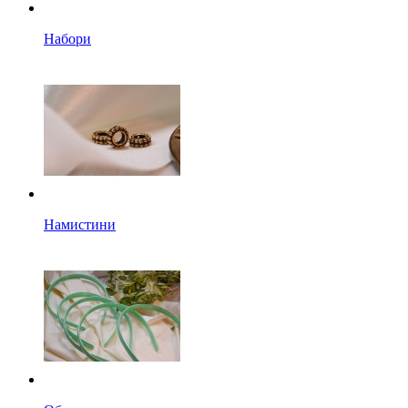
Набори
Намистини