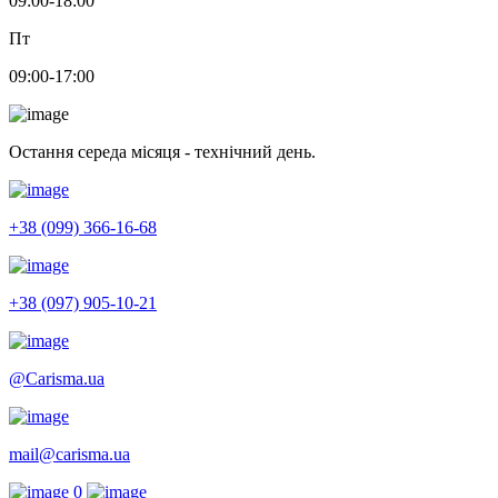
09:00-18:00
Пт
09:00-17:00
Остання середа місяця - технічний день.
+38 (099) 366-16-68
+38 (097) 905-10-21
@Carisma.ua
mail@carisma.ua
0