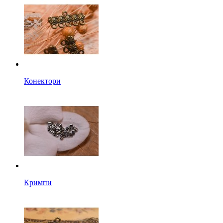
Конектори
Кримпи