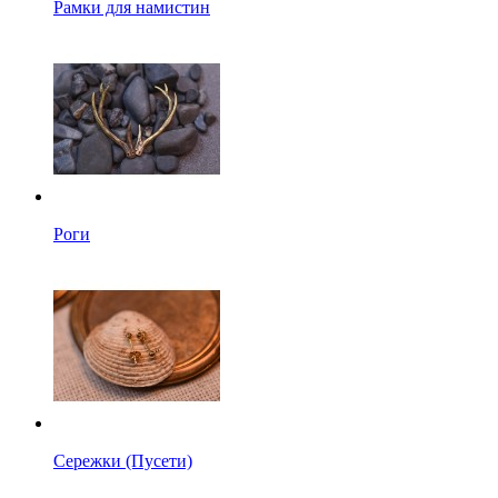
Рамки для намистин
Роги
Сережки (Пусети)