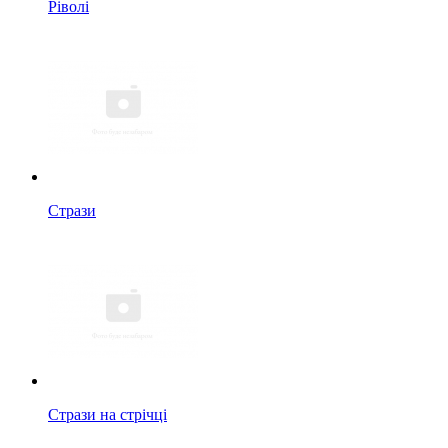
Ріволі
Стрази
Стрази на стрічці