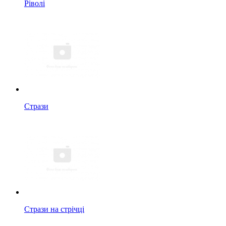
Ріволі
Стрази
Стрази на стрічці