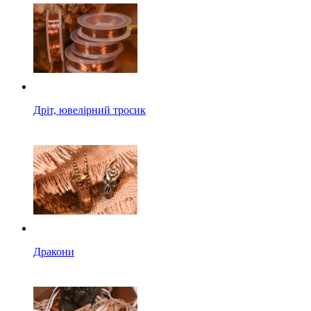
Дріт, ювелірний тросик
Дракони