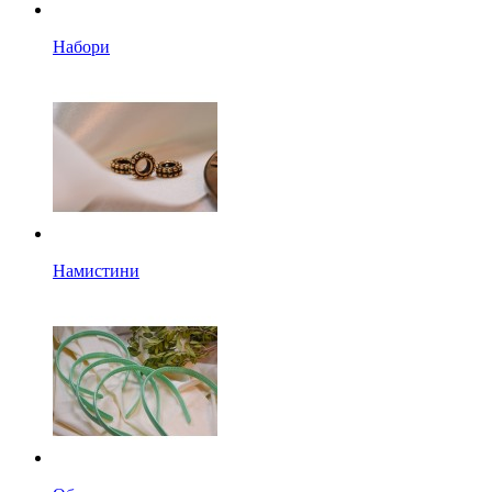
Набори
Намистини