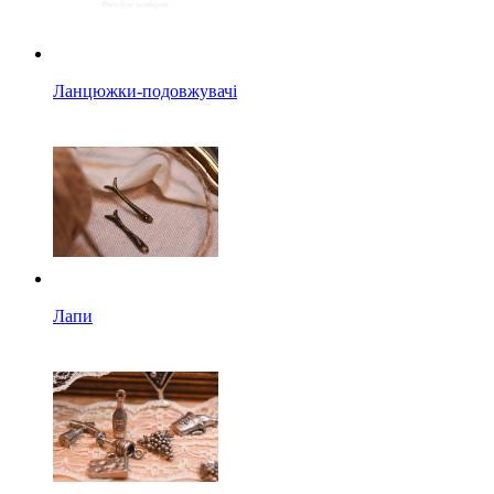
Ланцюжки-подовжувачі
Лапи