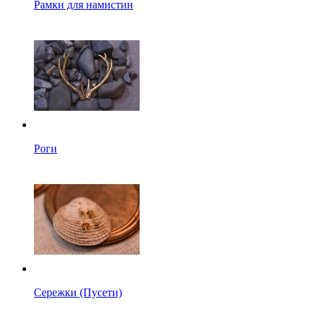
Рамки для намистин
Роги
Сережки (Пусети)