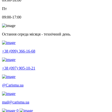
09:00-18:00
Пт
09:00-17:00
Остання середа місяця - технічний день.
+38 (099) 366-16-68
+38 (097) 905-10-21
@Carisma.ua
mail@carisma.ua
0