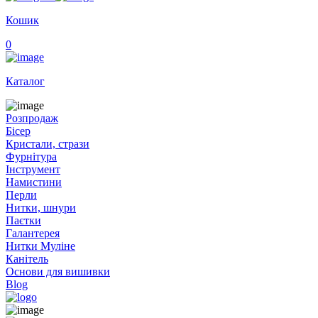
Кошик
0
Каталог
Розпродаж
Бісер
Кристали, стрази
Фурнітура
Інструмент
Намистини
Перли
Нитки, шнури
Паєтки
Галантерея
Нитки Муліне
Канітель
Основи для вишивки
Blog