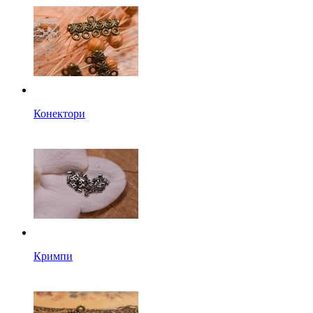
Конектори
Кримпи