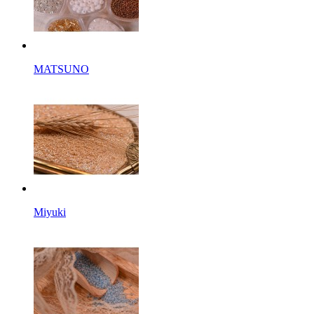
MATSUNO
Miyuki