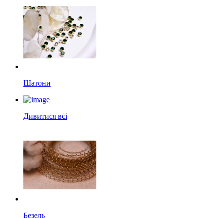
Шатони
Дивитися всі
Безель