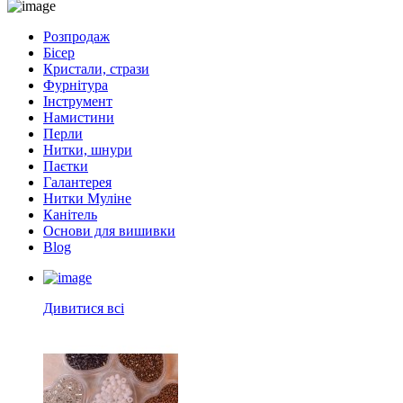
Розпродаж
Бісер
Кристали, стрази
Фурнітура
Інструмент
Намистини
Перли
Нитки, шнури
Паєтки
Галантерея
Нитки Муліне
Канітель
Основи для вишивки
Blog
Дивитися всі