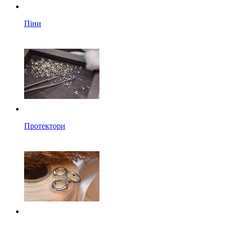
Піни
Протектори