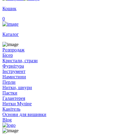
Кошик
0
Каталог
Розпродаж
Бісер
Кристали, стрази
Фурнітура
Інструмент
Намистини
Перли
Нитки, шнури
Паєтки
Галантерея
Нитки Муліне
Канітель
Основи для вишивки
Blog