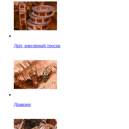
Дріт, ювелірний тросик
Дракони