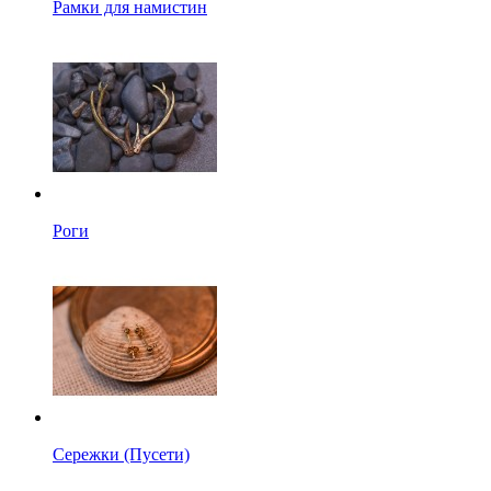
Рамки для намистин
Роги
Сережки (Пусети)