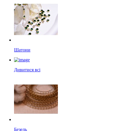
Шатони
Дивитися всі
Безель