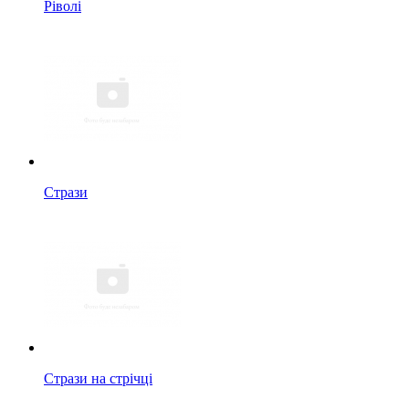
Ріволі
Стрази
Стрази на стрічці