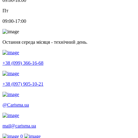
09:00-18:00
Пт
09:00-17:00
Остання середа місяця - технічний день.
+38 (099) 366-16-68
+38 (097) 905-10-21
@Carisma.ua
mail@carisma.ua
0