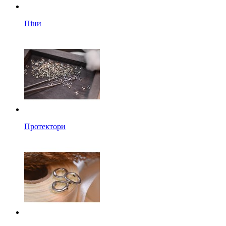
Піни
Протектори