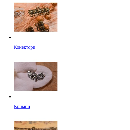
Конектори
Кримпи