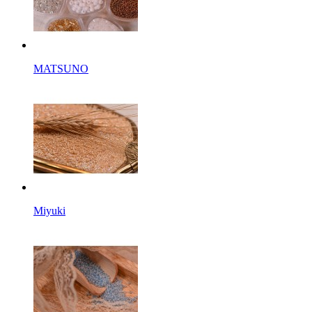
MATSUNO
Miyuki