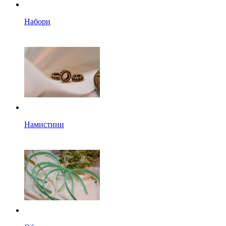
Набори
Намистини