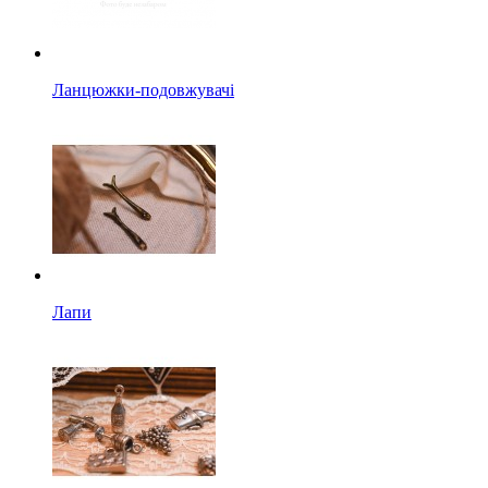
Ланцюжки-подовжувачі
Лапи