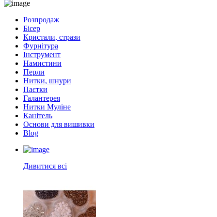
Розпродаж
Бісер
Кристали, стрази
Фурнітура
Інструмент
Намистини
Перли
Нитки, шнури
Паєтки
Галантерея
Нитки Муліне
Канітель
Основи для вишивки
Blog
Дивитися всі