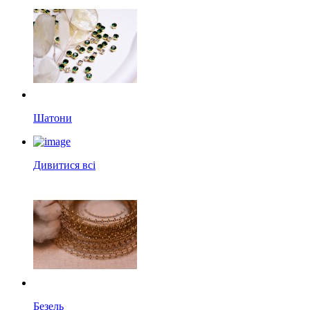
Шатони
Дивитися всі
Безель