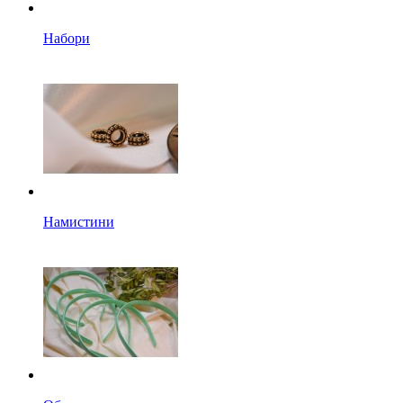
Набори
Намистини