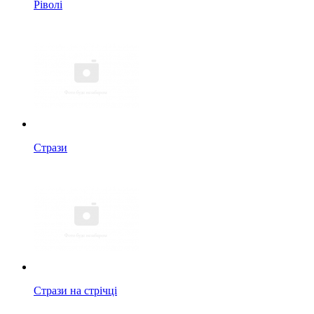
Ріволі
Стрази
Стрази на стрічці