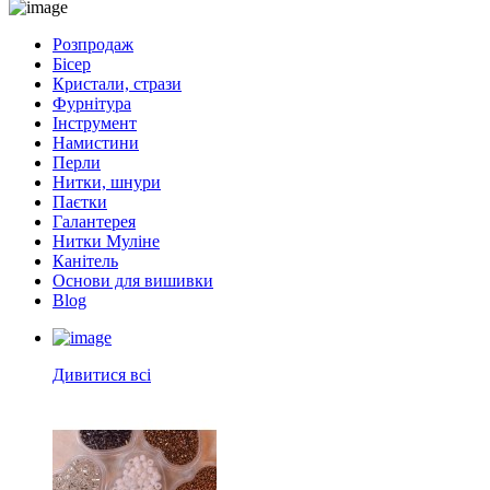
Розпродаж
Бісер
Кристали, стрази
Фурнітура
Інструмент
Намистини
Перли
Нитки, шнури
Паєтки
Галантерея
Нитки Муліне
Канітель
Основи для вишивки
Blog
Дивитися всі