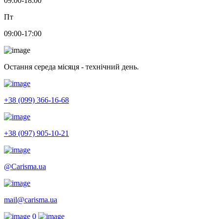
09:00-18:00
Пт
09:00-17:00
Остання середа місяця - технічний день.
+38 (099) 366-16-68
+38 (097) 905-10-21
@Carisma.ua
mail@carisma.ua
0