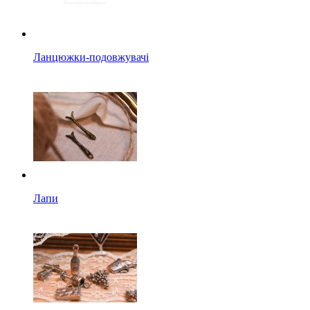
Ланцюжки-подовжувачі
Лапи