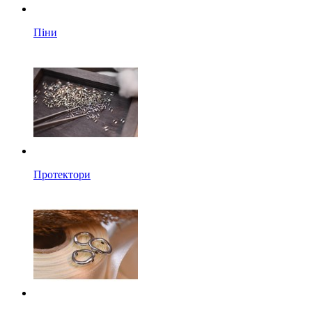
Піни
Протектори