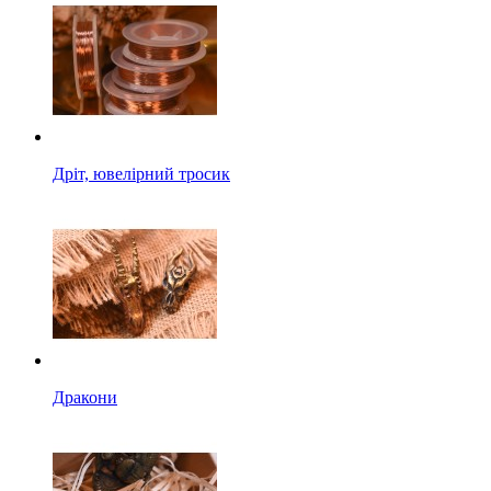
Дріт, ювелірний тросик
Дракони