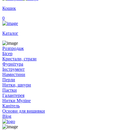
Кошик
0
Каталог
Розпродаж
Бісер
Кристали, стрази
Фурнітура
Інструмент
Намистини
Перли
Нитки, шнури
Паєтки
Галантерея
Нитки Муліне
Канітель
Основи для вишивки
Blog