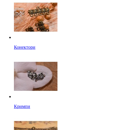
Конектори
Кримпи