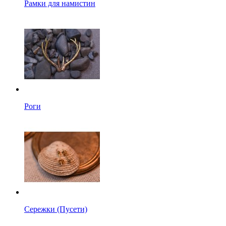
Рамки для намистин
Роги
Сережки (Пусети)