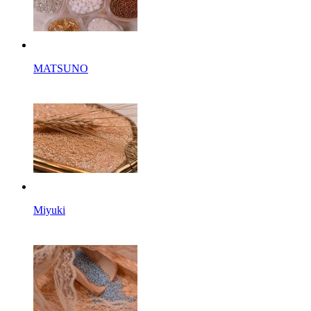
MATSUNO
Miyuki