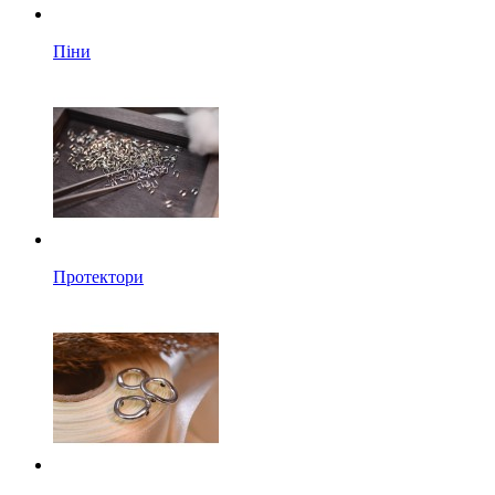
Піни
Протектори