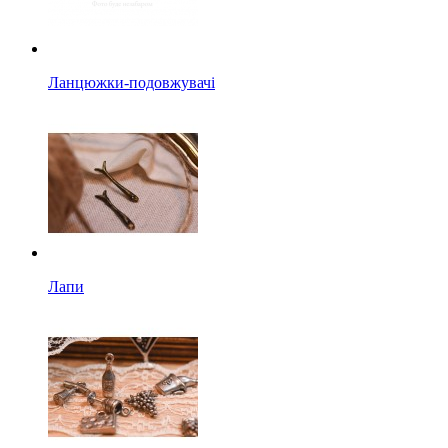
Ланцюжки-подовжувачі
Лапи