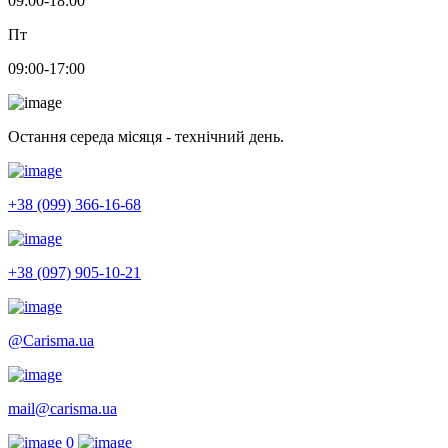
09:00-18:00
Пт
09:00-17:00
Остання середа місяця - технічний день.
+38 (099) 366-16-68
+38 (097) 905-10-21
@Carisma.ua
mail@carisma.ua
0