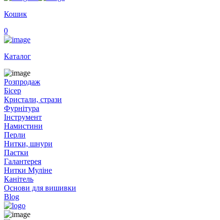
Кошик
0
Каталог
Розпродаж
Бісер
Кристали, стрази
Фурнітура
Інструмент
Намистини
Перли
Нитки, шнури
Паєтки
Галантерея
Нитки Муліне
Канітель
Основи для вишивки
Blog