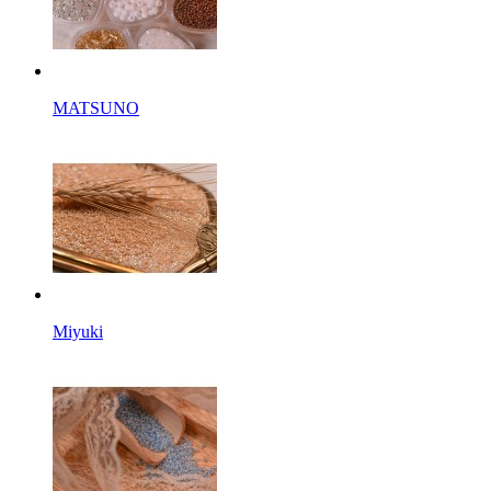
MATSUNO
Miyuki