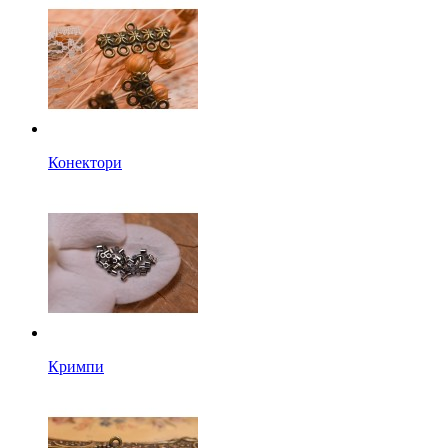
Конектори
Кримпи