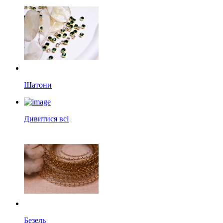
Шатони
Дивитися всі
Безель