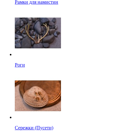
Рамки для намистин
Роги
Сережки (Пусети)