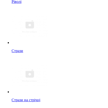
Ріволі
Стрази
Стрази на стрічці