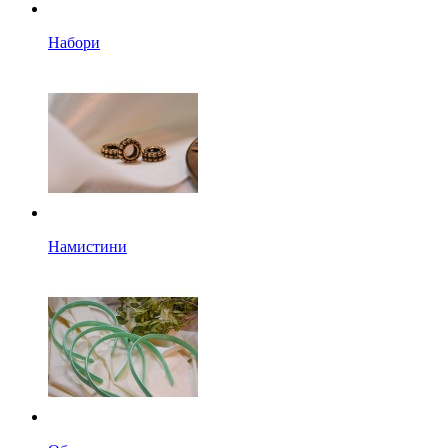
Набори
Намистини