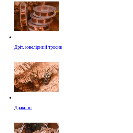
Дріт, ювелірний тросик
Дракони