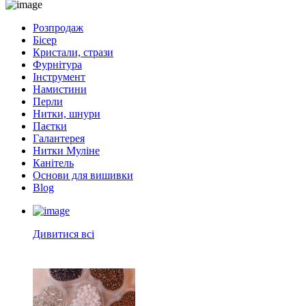
Розпродаж
Бісер
Кристали, стрази
Фурнітура
Інструмент
Намистини
Перли
Нитки, шнури
Паєтки
Галантерея
Нитки Муліне
Канітель
Основи для вишивки
Blog
Дивитися всі