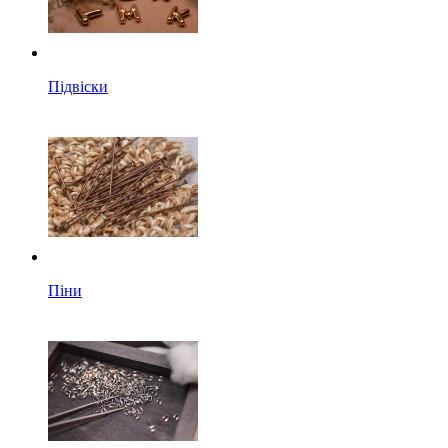
Підвіски
Піни