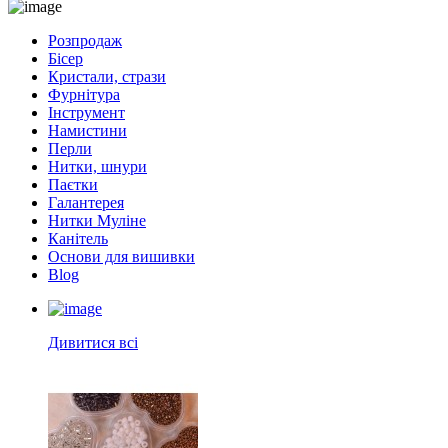
Розпродаж
Бісер
Кристали, стрази
Фурнітура
Інструмент
Намистини
Перли
Нитки, шнури
Паєтки
Галантерея
Нитки Муліне
Канітель
Основи для вишивки
Blog
Дивитися всі