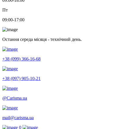
09:00-18:00
Пт
09:00-17:00
Остання середа місяця - технічний день.
+38 (099) 366-16-68
+38 (097) 905-10-21
@Carisma.ua
mail@carisma.ua
0