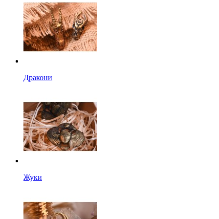
Дракони
Жуки