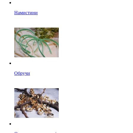
Намистини
Обручи