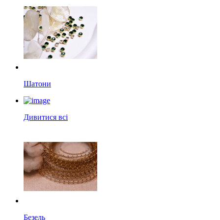
Шатони
Дивитися всі
Безель