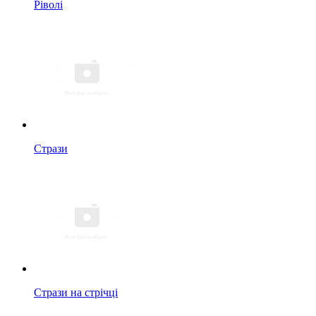
Ріволі
Стрази
Стрази на стрічці