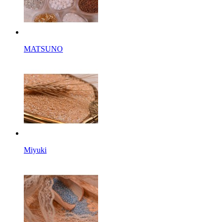
MATSUNO
Miyuki