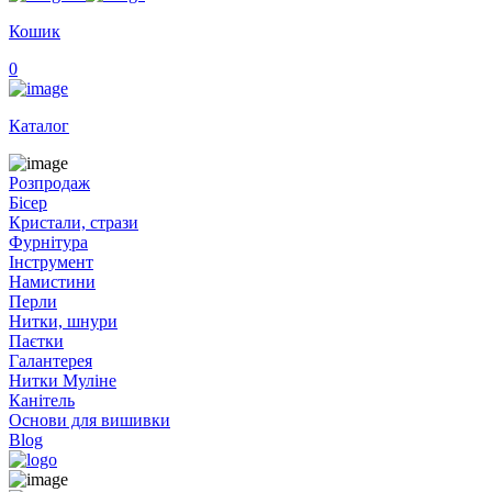
Кошик
0
Каталог
Розпродаж
Бісер
Кристали, стрази
Фурнітура
Інструмент
Намистини
Перли
Нитки, шнури
Паєтки
Галантерея
Нитки Муліне
Канітель
Основи для вишивки
Blog