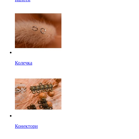
Колечка
Конектори