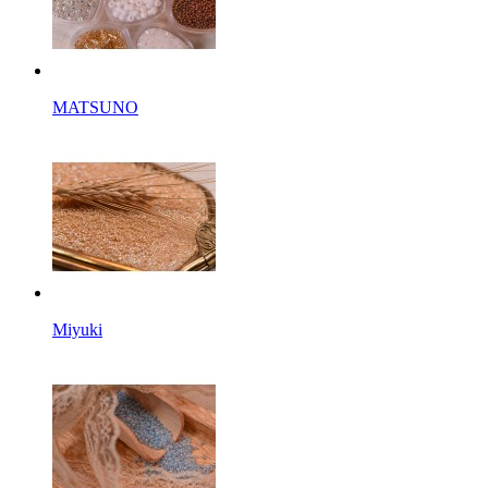
MATSUNO
Miyuki