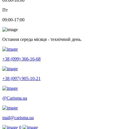
09:00-18:00
Пт
09:00-17:00
Остання середа місяця - технічний день.
+38 (099) 366-16-68
+38 (097) 905-10-21
@Carisma.ua
mail@carisma.ua
0