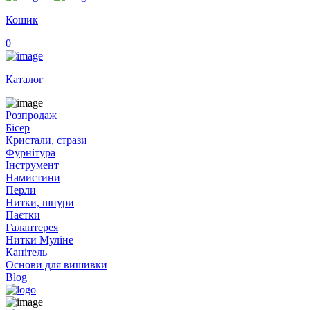
Кошик
0
Каталог
Розпродаж
Бісер
Кристали, стрази
Фурнітура
Інструмент
Намистини
Перли
Нитки, шнури
Паєтки
Галантерея
Нитки Муліне
Канітель
Основи для вишивки
Blog