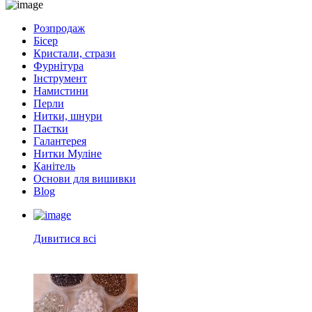
Розпродаж
Бісер
Кристали, стрази
Фурнітура
Інструмент
Намистини
Перли
Нитки, шнури
Паєтки
Галантерея
Нитки Муліне
Канітель
Основи для вишивки
Blog
Дивитися всі