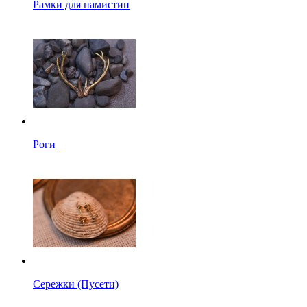
Рамки для намистин
Роги
Сережки (Пусети)