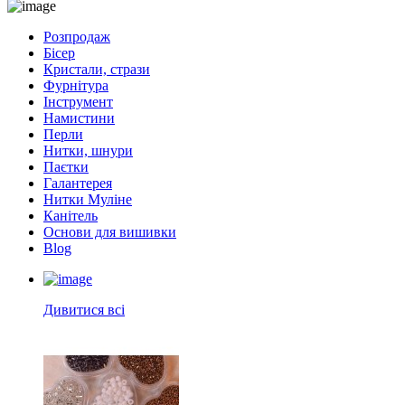
Розпродаж
Бісер
Кристали, стрази
Фурнітура
Інструмент
Намистини
Перли
Нитки, шнури
Паєтки
Галантерея
Нитки Муліне
Канітель
Основи для вишивки
Blog
Дивитися всі