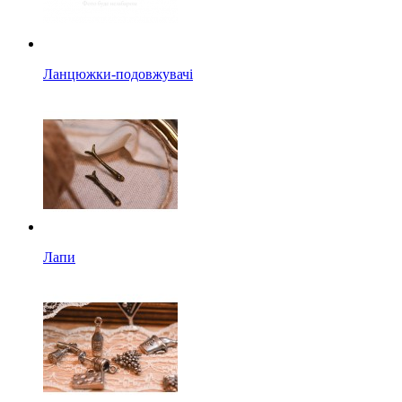
Ланцюжки-подовжувачі
Лапи