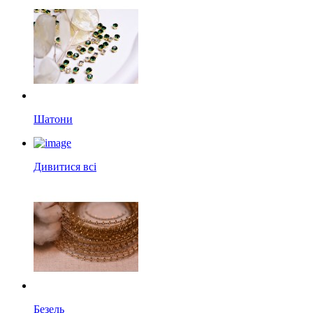
Шатони
Дивитися всі
Безель