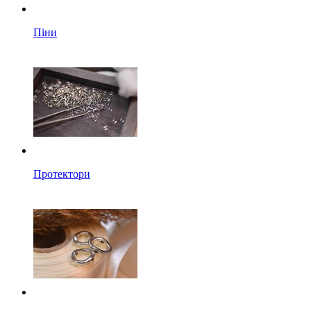
Піни
Протектори