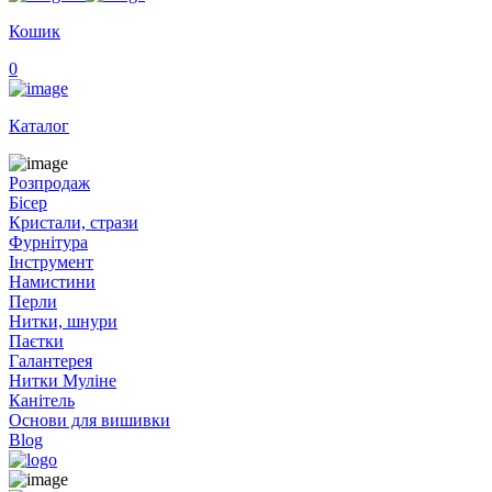
Кошик
0
Каталог
Розпродаж
Бісер
Кристали, стрази
Фурнітура
Інструмент
Намистини
Перли
Нитки, шнури
Паєтки
Галантерея
Нитки Муліне
Канітель
Основи для вишивки
Blog