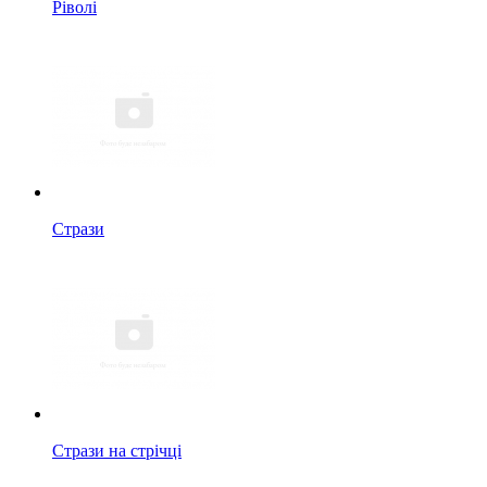
Ріволі
Стрази
Стрази на стрічці