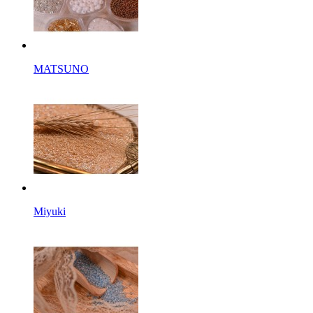
MATSUNO
Miyuki