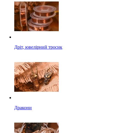
Дріт, ювелірний тросик
Дракони