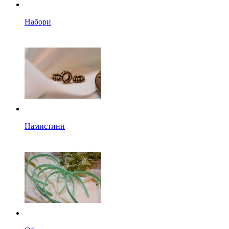
Набори
Намистини