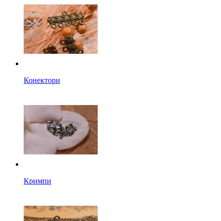
Конектори
Кримпи