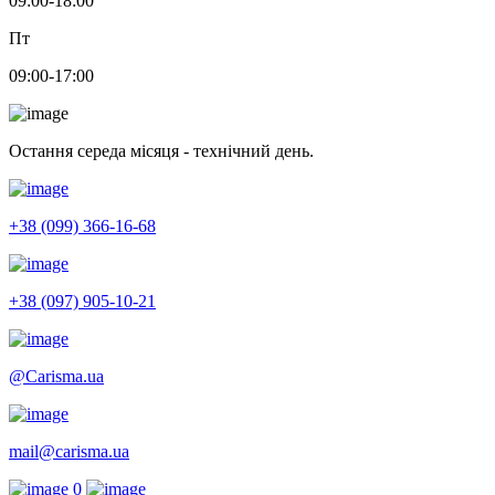
09:00-18:00
Пт
09:00-17:00
Остання середа місяця - технічний день.
+38 (099) 366-16-68
+38 (097) 905-10-21
@Carisma.ua
mail@carisma.ua
0