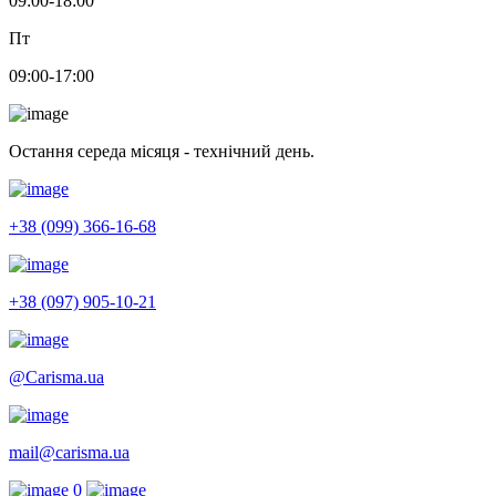
09:00-18:00
Пт
09:00-17:00
Остання середа місяця - технічний день.
+38 (099) 366-16-68
+38 (097) 905-10-21
@Carisma.ua
mail@carisma.ua
0