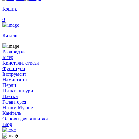
Кошик
0
Каталог
Розпродаж
Бісер
Кристали, стрази
Фурнітура
Інструмент
Намистини
Перли
Нитки, шнури
Паєтки
Галантерея
Нитки Муліне
Канітель
Основи для вишивки
Blog