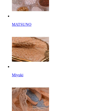
MATSUNO
Miyuki