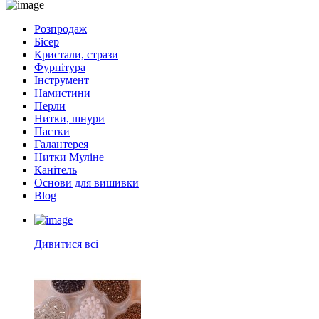
Розпродаж
Бісер
Кристали, стрази
Фурнітура
Інструмент
Намистини
Перли
Нитки, шнури
Паєтки
Галантерея
Нитки Муліне
Канітель
Основи для вишивки
Blog
Дивитися всі