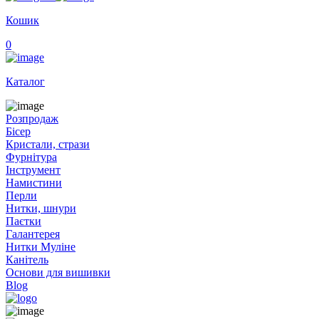
Кошик
0
Каталог
Розпродаж
Бісер
Кристали, стрази
Фурнітура
Інструмент
Намистини
Перли
Нитки, шнури
Паєтки
Галантерея
Нитки Муліне
Канітель
Основи для вишивки
Blog