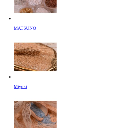
MATSUNO
Miyuki