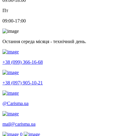
09:00-18:00
Пт
09:00-17:00
Остання середа місяця - технічний день.
+38 (099) 366-16-68
+38 (097) 905-10-21
@Carisma.ua
mail@carisma.ua
0