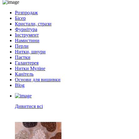
Розпродаж
Бісер
Кристали, стрази
Фурнітура
Інструмент
Намистини
Перли
Нитки, шнури
Паєтки
Галантерея
Нитки Муліне
Канітель
Основи для вишивки
Blog
Дивитися всі