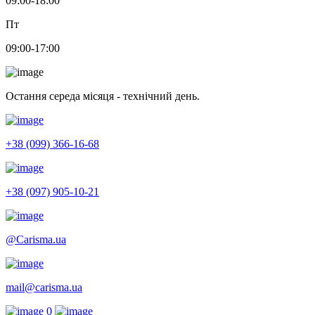
09:00-18:00
Пт
09:00-17:00
Остання середа місяця - технічний день.
+38 (099) 366-16-68
+38 (097) 905-10-21
@Carisma.ua
mail@carisma.ua
0