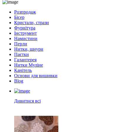
Розпродаж
Бісер
Кристали, стрази
Фурнітура
Інструмент
Намистини
Перли
Нитки, шнури
Паєтки
Галантерея
Нитки Муліне
Канітель
Основи для вишивки
Blog
Дивитися всі