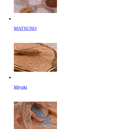
MATSUNO
Miyuki