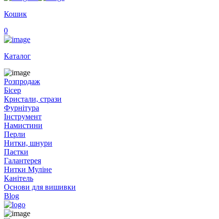
Кошик
0
Каталог
Розпродаж
Бісер
Кристали, стрази
Фурнітура
Інструмент
Намистини
Перли
Нитки, шнури
Паєтки
Галантерея
Нитки Муліне
Канітель
Основи для вишивки
Blog