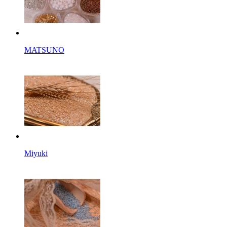
MATSUNO
Miyuki