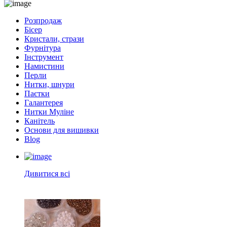
Розпродаж
Бісер
Кристали, стрази
Фурнітура
Інструмент
Намистини
Перли
Нитки, шнури
Паєтки
Галантерея
Нитки Муліне
Канітель
Основи для вишивки
Blog
Дивитися всі