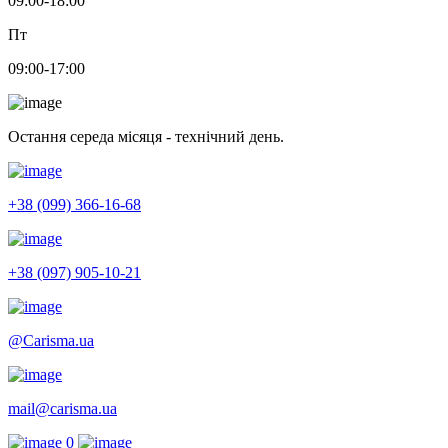
09:00-18:00
Пт
09:00-17:00
Остання середа місяця - технічний день.
+38 (099) 366-16-68
+38 (097) 905-10-21
@Carisma.ua
mail@carisma.ua
0