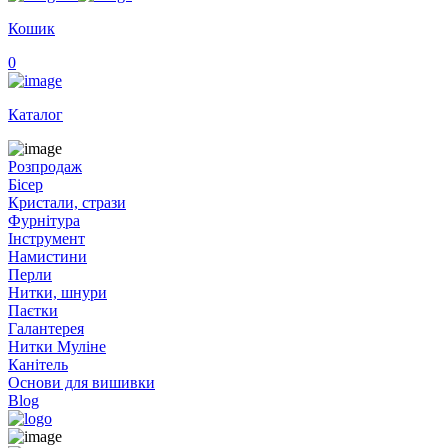
Кошик
0
Каталог
Розпродаж
Бісер
Кристали, стрази
Фурнітура
Інструмент
Намистини
Перли
Нитки, шнури
Паєтки
Галантерея
Нитки Муліне
Канітель
Основи для вишивки
Blog