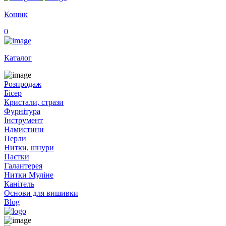
Кошик
0
Каталог
Розпродаж
Бісер
Кристали, стрази
Фурнітура
Інструмент
Намистини
Перли
Нитки, шнури
Паєтки
Галантерея
Нитки Муліне
Канітель
Основи для вишивки
Blog