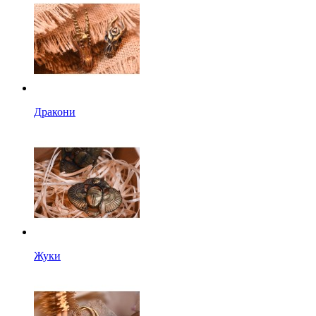
Дракони
Жуки