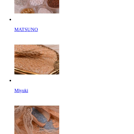
MATSUNO
Miyuki