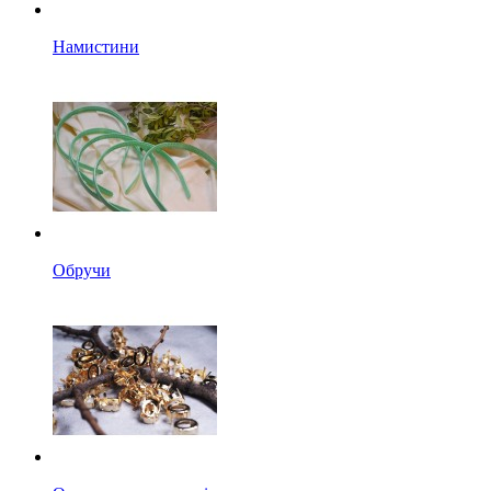
Намистини
Обручи