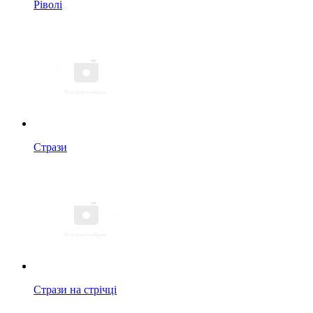
Ріволі
Стрази
Стрази на стрічці