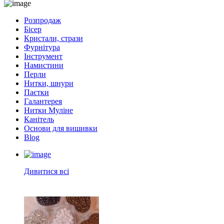
Розпродаж
Бісер
Кристали, стрази
Фурнітура
Інструмент
Намистини
Перли
Нитки, шнури
Паєтки
Галантерея
Нитки Муліне
Канітель
Основи для вишивки
Blog
Дивитися всі