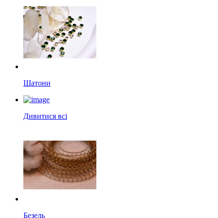
Шатони
Дивитися всі
Безель