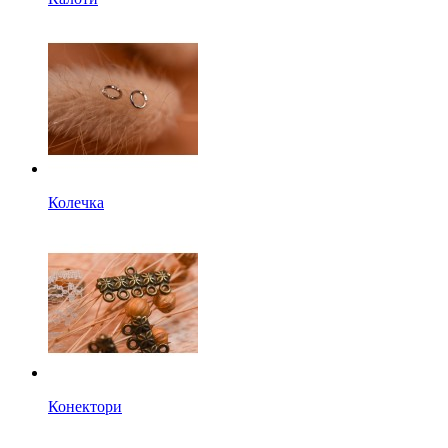
Колечка
Конектори