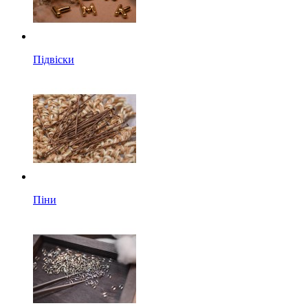
Підвіски
Піни