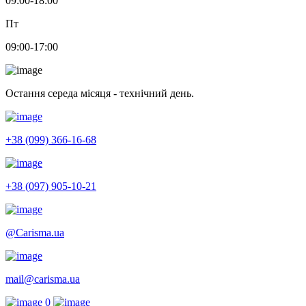
09:00-18:00
Пт
09:00-17:00
Остання середа місяця - технічний день.
+38 (099) 366-16-68
+38 (097) 905-10-21
@Carisma.ua
mail@carisma.ua
0