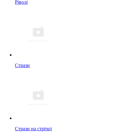
Ріволі
Стрази
Стрази на стрічці