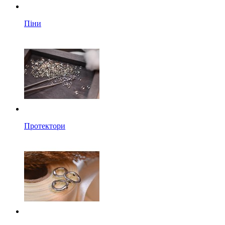
Піни
Протектори