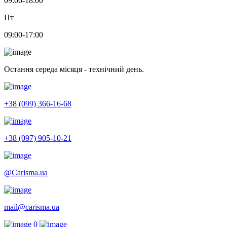
09:00-18:00
Пт
09:00-17:00
Остання середа місяця - технічний день.
+38 (099) 366-16-68
+38 (097) 905-10-21
@Carisma.ua
mail@carisma.ua
0