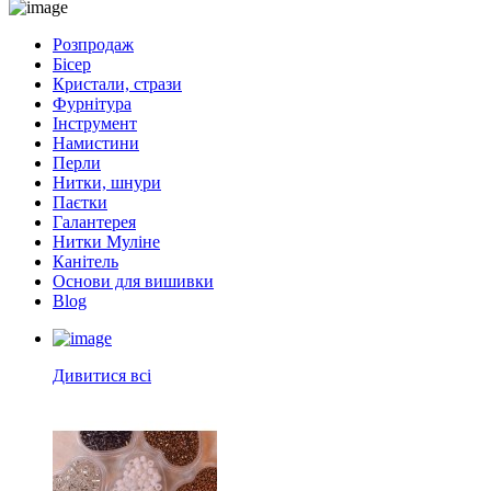
Розпродаж
Бісер
Кристали, стрази
Фурнітура
Інструмент
Намистини
Перли
Нитки, шнури
Паєтки
Галантерея
Нитки Муліне
Канітель
Основи для вишивки
Blog
Дивитися всі