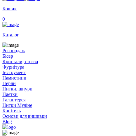
Кошик
0
Каталог
Розпродаж
Бісер
Кристали, стрази
Фурнітура
Інструмент
Намистини
Перли
Нитки, шнури
Паєтки
Галантерея
Нитки Муліне
Канітель
Основи для вишивки
Blog