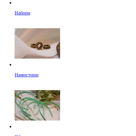
Набори
Намистини