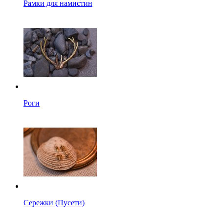
Рамки для намистин
Роги
Сережки (Пусети)