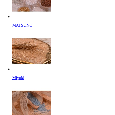
MATSUNO
Miyuki