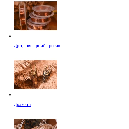
Дріт, ювелірний тросик
Дракони