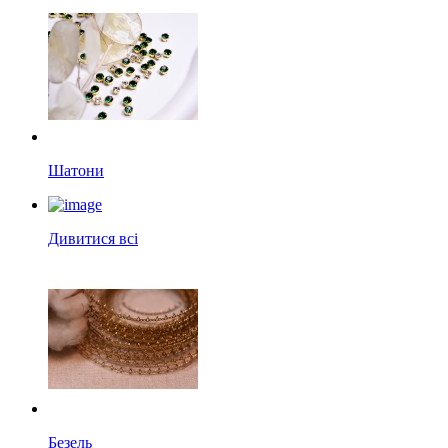
Шатони
Дивитися всі
Безель