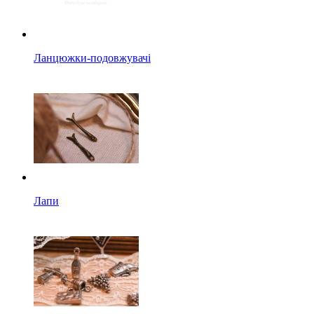
Ланцюжки-подовжувачі
Лапи