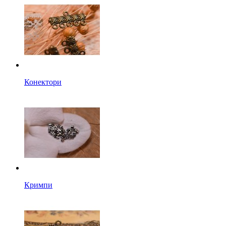
Конектори
Кримпи