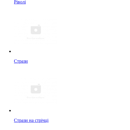
Ріволі
Стрази
Стрази на стрічці