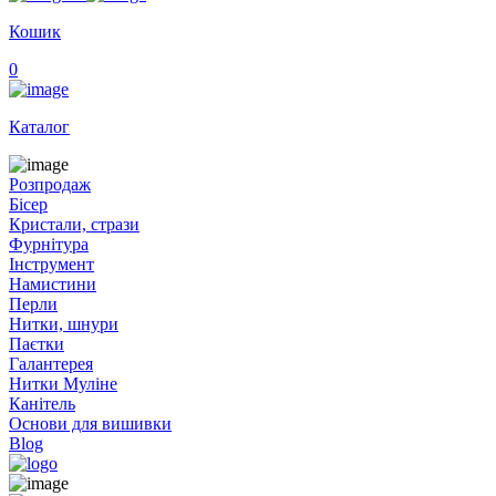
Кошик
0
Каталог
Розпродаж
Бісер
Кристали, стрази
Фурнітура
Інструмент
Намистини
Перли
Нитки, шнури
Паєтки
Галантерея
Нитки Муліне
Канітель
Основи для вишивки
Blog