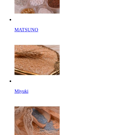
MATSUNO
Miyuki