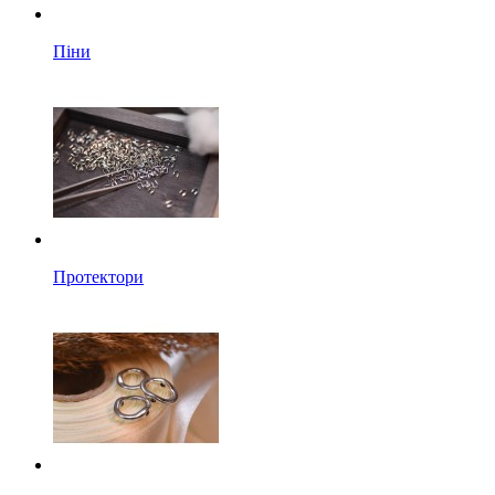
Піни
Протектори