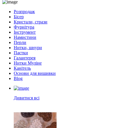
Розпродаж
Бісер
Кристали, стрази
Фурнітура
Інструмент
Намистини
Перли
Нитки, шнури
Паєтки
Галантерея
Нитки Муліне
Канітель
Основи для вишивки
Blog
Дивитися всі