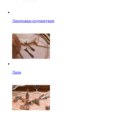
Ланцюжки-подовжувачі
Лапи