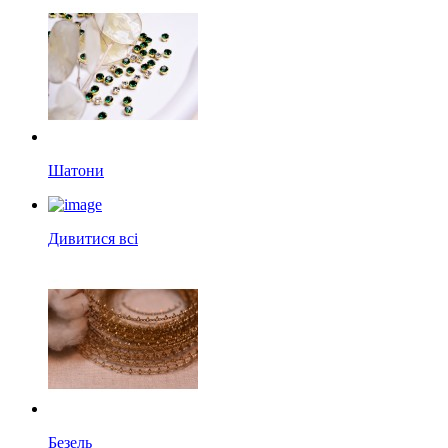
Шатони
Дивитися всі
Безель