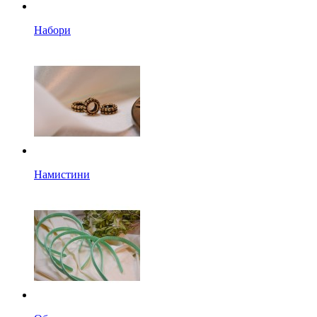
Набори
Намистини