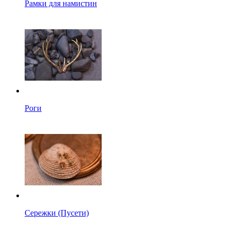
Рамки для намистин
Роги
Сережки (Пусети)