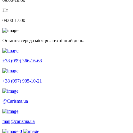
09:00-18:00
Пт
09:00-17:00
Остання середа місяця - технічний день.
+38 (099) 366-16-68
+38 (097) 905-10-21
@Carisma.ua
mail@carisma.ua
0