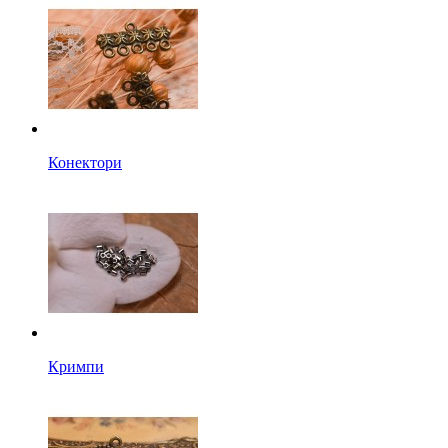
Конектори
Кримпи