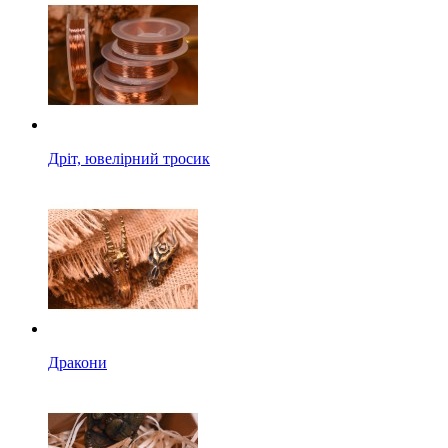
Дріт, ювелірний тросик
Дракони