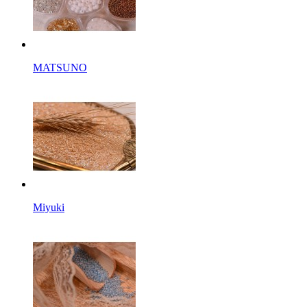
MATSUNO
Miyuki