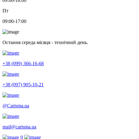
09:00-18:00
Пт
09:00-17:00
Остання середа місяця - технічний день.
+38 (099) 366-16-68
+38 (097) 905-10-21
@Carisma.ua
mail@carisma.ua
0