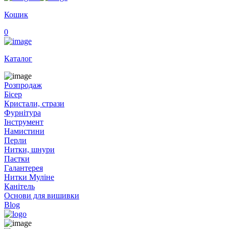
Кошик
0
Каталог
Розпродаж
Бісер
Кристали, стрази
Фурнітура
Інструмент
Намистини
Перли
Нитки, шнури
Паєтки
Галантерея
Нитки Муліне
Канітель
Основи для вишивки
Blog