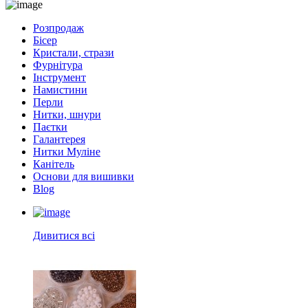
Розпродаж
Бісер
Кристали, стрази
Фурнітура
Інструмент
Намистини
Перли
Нитки, шнури
Паєтки
Галантерея
Нитки Муліне
Канітель
Основи для вишивки
Blog
Дивитися всі