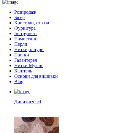
Розпродаж
Бісер
Кристали, стрази
Фурнітура
Інструмент
Намистини
Перли
Нитки, шнури
Паєтки
Галантерея
Нитки Муліне
Канітель
Основи для вишивки
Blog
Дивитися всі