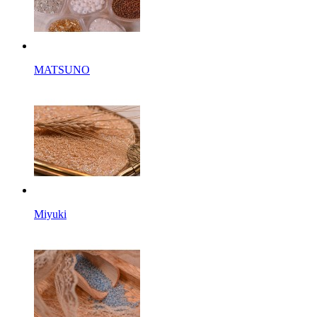
MATSUNO
Miyuki