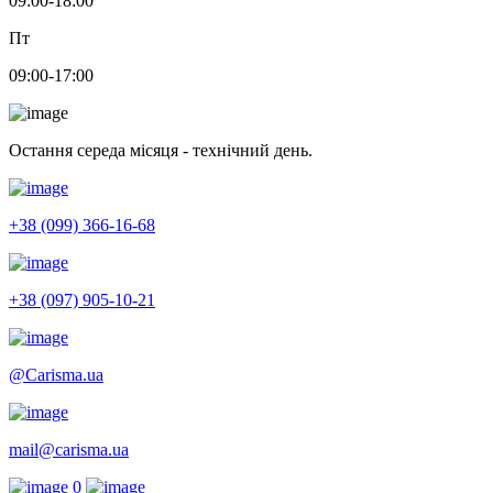
09:00-18:00
Пт
09:00-17:00
Остання середа місяця - технічний день.
+38 (099) 366-16-68
+38 (097) 905-10-21
@Carisma.ua
mail@carisma.ua
0