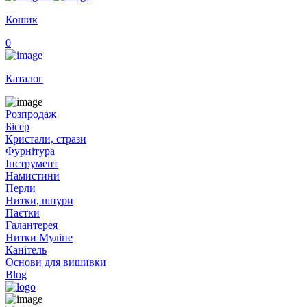
Кошик
0
Каталог
Розпродаж
Бісер
Кристали, стрази
Фурнітура
Інструмент
Намистини
Перли
Нитки, шнури
Паєтки
Галантерея
Нитки Муліне
Канітель
Основи для вишивки
Blog