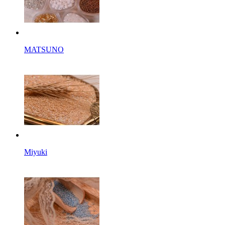
MATSUNO
Miyuki