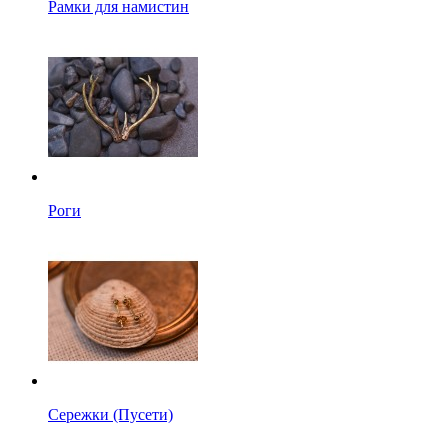
Рамки для намистин
Роги
Сережки (Пусети)