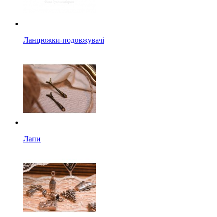
Ланцюжки-подовжувачі
Лапи