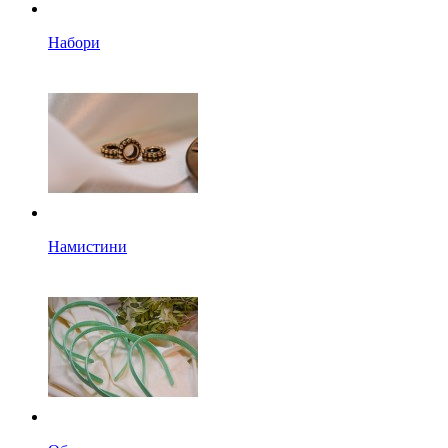
Набори
Намистини