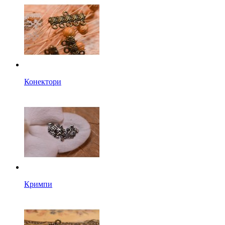
Конектори
Кримпи