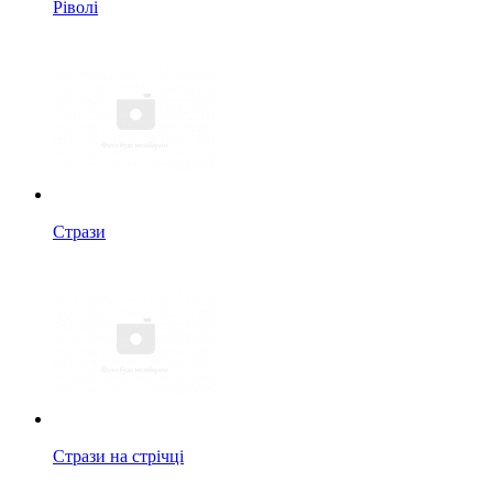
Ріволі
Стрази
Стрази на стрічці