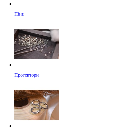
Піни
Протектори