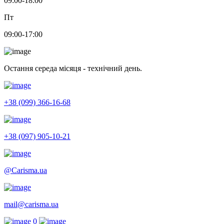
09:00-18:00
Пт
09:00-17:00
Остання середа місяця - технічний день.
+38 (099) 366-16-68
+38 (097) 905-10-21
@Carisma.ua
mail@carisma.ua
0