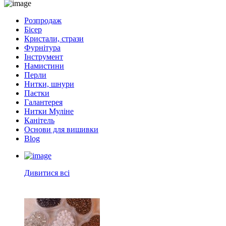
Розпродаж
Бісер
Кристали, стрази
Фурнітура
Інструмент
Намистини
Перли
Нитки, шнури
Паєтки
Галантерея
Нитки Муліне
Канітель
Основи для вишивки
Blog
Дивитися всі