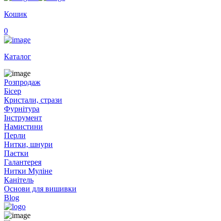
Кошик
0
Каталог
Розпродаж
Бісер
Кристали, стрази
Фурнітура
Інструмент
Намистини
Перли
Нитки, шнури
Паєтки
Галантерея
Нитки Муліне
Канітель
Основи для вишивки
Blog