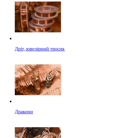
Дріт, ювелірний тросик
Дракони