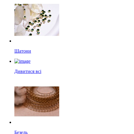
Шатони
Дивитися всі
Безель