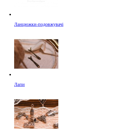
Ланцюжки-подовжувачі
Лапи