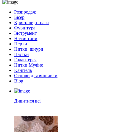
Розпродаж
Бісер
Кристали, стрази
Фурнітура
Інструмент
Намистини
Перли
Нитки, шнури
Паєтки
Галантерея
Нитки Муліне
Канітель
Основи для вишивки
Blog
Дивитися всі