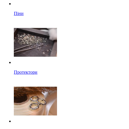
Піни
Протектори