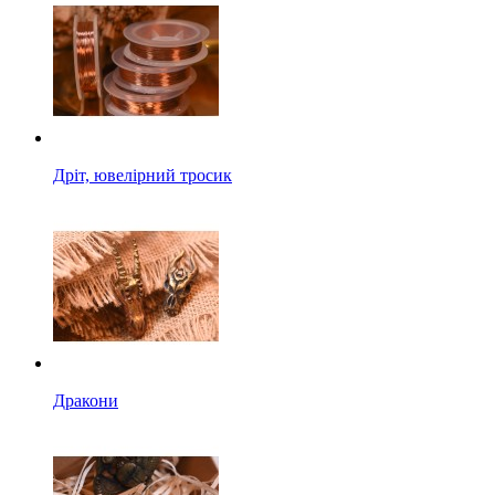
Дріт, ювелірний тросик
Дракони