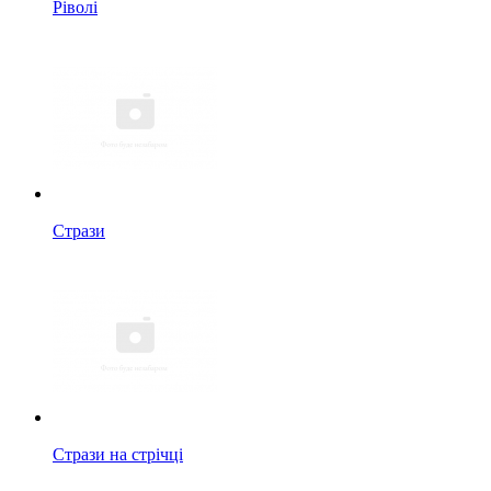
Ріволі
Стрази
Стрази на стрічці