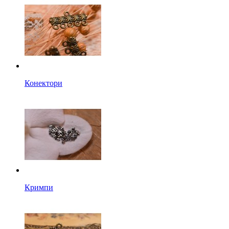
Конектори
Кримпи