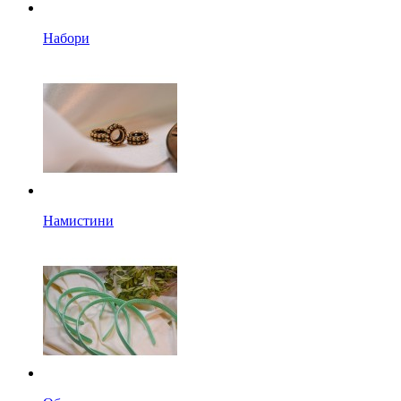
Набори
Намистини