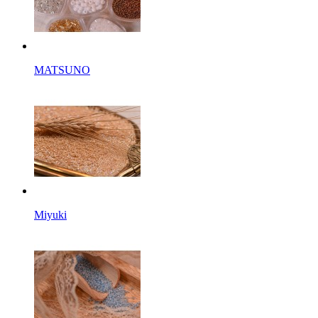
MATSUNO
Miyuki