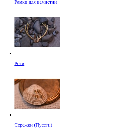
Рамки для намистин
Роги
Сережки (Пусети)