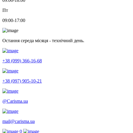
09:00-18:00
Пт
09:00-17:00
Остання середа місяця - технічний день.
+38 (099) 366-16-68
+38 (097) 905-10-21
@Carisma.ua
mail@carisma.ua
0