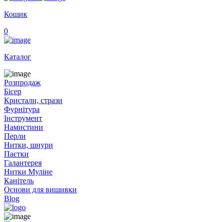
Кошик
0
Каталог
Розпродаж
Бісер
Кристали, стрази
Фурнітура
Інструмент
Намистини
Перли
Нитки, шнури
Паєтки
Галантерея
Нитки Муліне
Канітель
Основи для вишивки
Blog