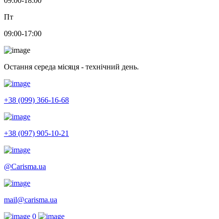
09:00-18:00
Пт
09:00-17:00
Остання середа місяця - технічний день.
+38 (099) 366-16-68
+38 (097) 905-10-21
@Carisma.ua
mail@carisma.ua
0