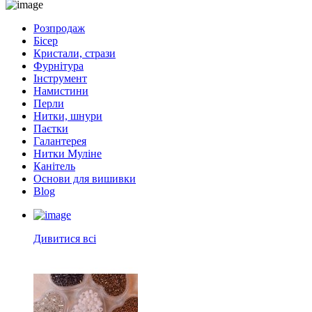
Розпродаж
Бісер
Кристали, стрази
Фурнітура
Інструмент
Намистини
Перли
Нитки, шнури
Паєтки
Галантерея
Нитки Муліне
Канітель
Основи для вишивки
Blog
Дивитися всі