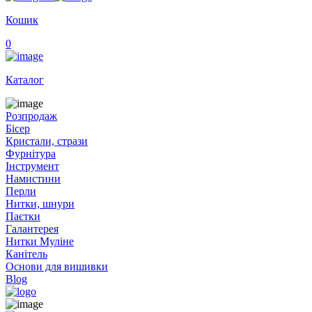
Кошик
0
Каталог
Розпродаж
Бісер
Кристали, стрази
Фурнітура
Інструмент
Намистини
Перли
Нитки, шнури
Паєтки
Галантерея
Нитки Муліне
Канітель
Основи для вишивки
Blog