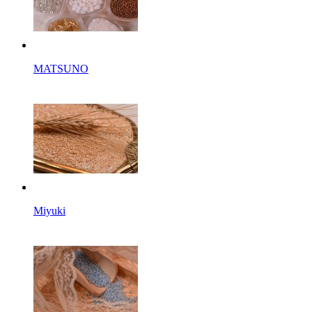
MATSUNO
Miyuki