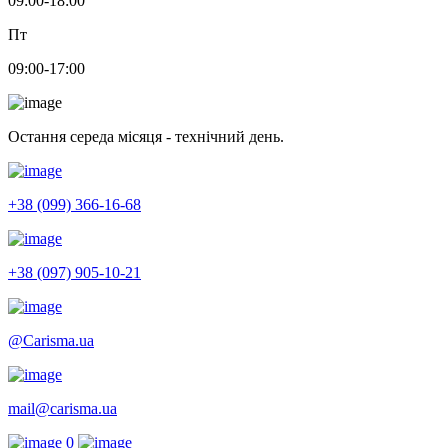
09:00-18:00
Пт
09:00-17:00
Остання середа місяця - технічний день.
+38 (099) 366-16-68
+38 (097) 905-10-21
@Carisma.ua
mail@carisma.ua
0