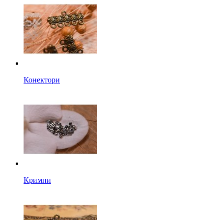
Конектори
Кримпи