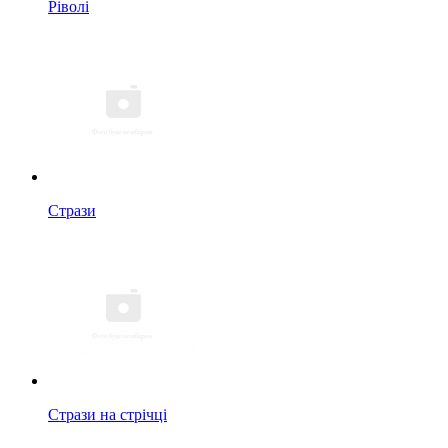
Ріволі
Стрази
Стрази на стрічці