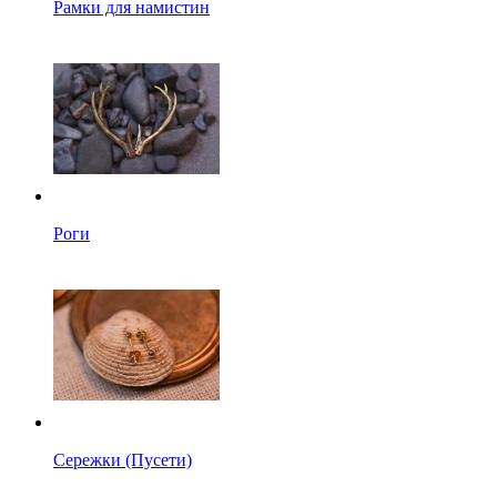
Рамки для намистин
Роги
Сережки (Пусети)