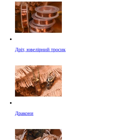
Дріт, ювелірний тросик
Дракони