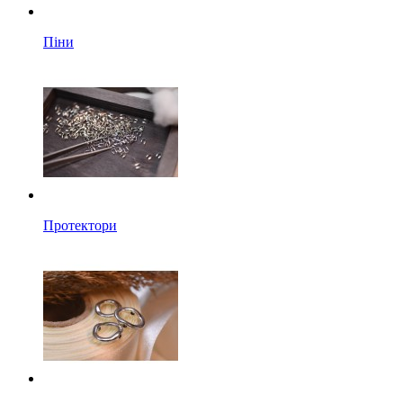
Піни
Протектори