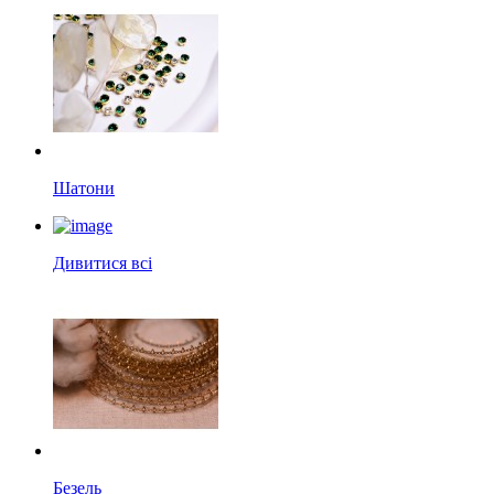
Шатони
Дивитися всі
Безель