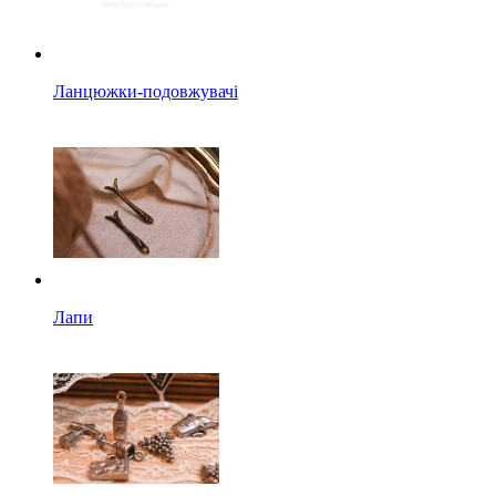
Ланцюжки-подовжувачі
Лапи