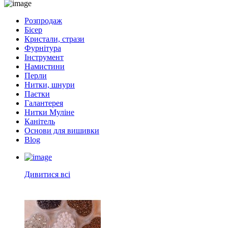
Розпродаж
Бісер
Кристали, стрази
Фурнітура
Інструмент
Намистини
Перли
Нитки, шнури
Паєтки
Галантерея
Нитки Муліне
Канітель
Основи для вишивки
Blog
Дивитися всі