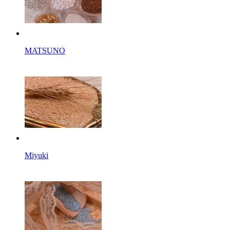
MATSUNO
Miyuki