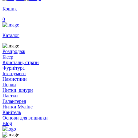
Кошик
0
Каталог
Розпродаж
Бісер
Кристали, стрази
Фурнітура
Інструмент
Намистини
Перли
Нитки, шнури
Паєтки
Галантерея
Нитки Муліне
Канітель
Основи для вишивки
Blog