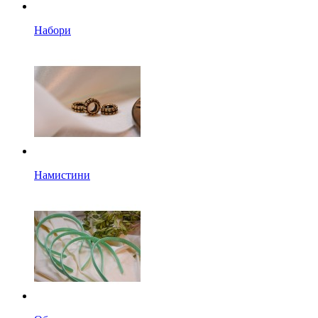
Набори
Намистини