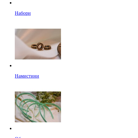
Набори
Намистини