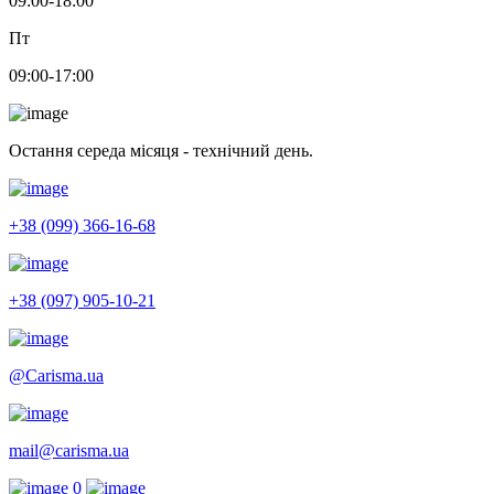
09:00-18:00
Пт
09:00-17:00
Остання середа місяця - технічний день.
+38 (099) 366-16-68
+38 (097) 905-10-21
@Carisma.ua
mail@carisma.ua
0