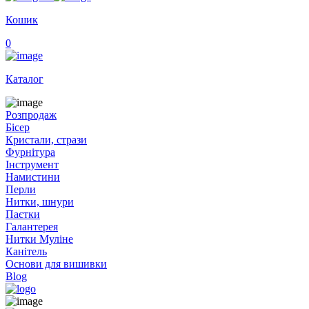
Кошик
0
Каталог
Розпродаж
Бісер
Кристали, стрази
Фурнітура
Інструмент
Намистини
Перли
Нитки, шнури
Паєтки
Галантерея
Нитки Муліне
Канітель
Основи для вишивки
Blog