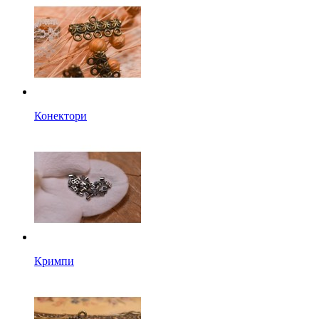
Конектори
Кримпи