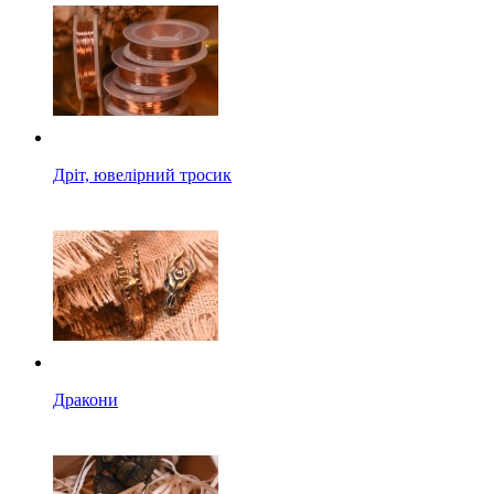
Дріт, ювелірний тросик
Дракони