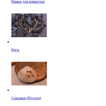
Рамки для намистин
Роги
Сережки (Пусети)