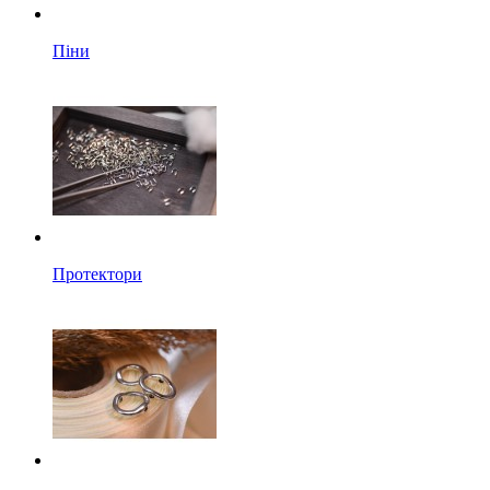
Піни
Протектори