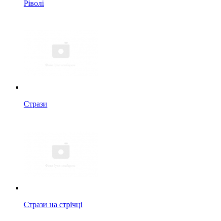
Ріволі
Стрази
Стрази на стрічці