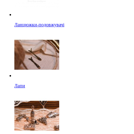
Ланцюжки-подовжувачі
Лапи