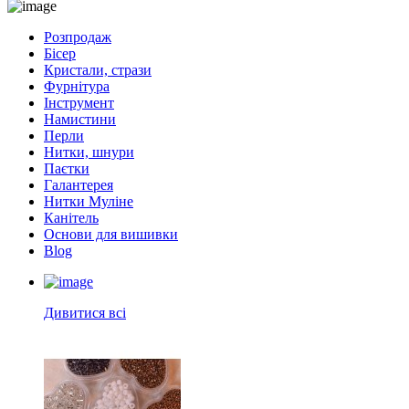
Розпродаж
Бісер
Кристали, стрази
Фурнітура
Інструмент
Намистини
Перли
Нитки, шнури
Паєтки
Галантерея
Нитки Муліне
Канітель
Основи для вишивки
Blog
Дивитися всі