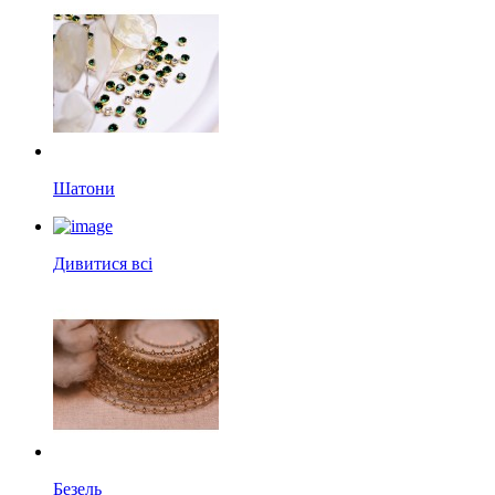
Шатони
Дивитися всі
Безель