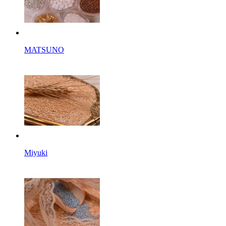
MATSUNO
Miyuki