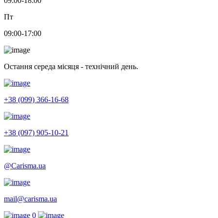
09:00-18:00
Пт
09:00-17:00
Остання середа місяця - технічний день.
+38 (099) 366-16-68
+38 (097) 905-10-21
@Carisma.ua
mail@carisma.ua
0