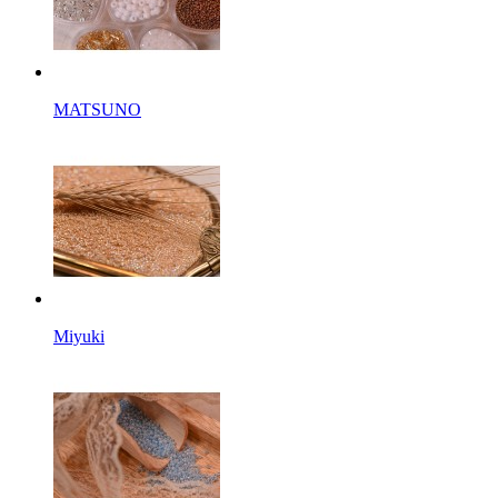
MATSUNO
Miyuki