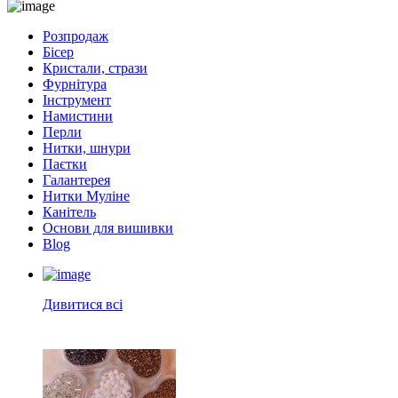
Розпродаж
Бісер
Кристали, стрази
Фурнітура
Інструмент
Намистини
Перли
Нитки, шнури
Паєтки
Галантерея
Нитки Муліне
Канітель
Основи для вишивки
Blog
Дивитися всі