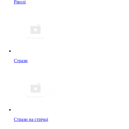
Ріволі
Стрази
Стрази на стрічці