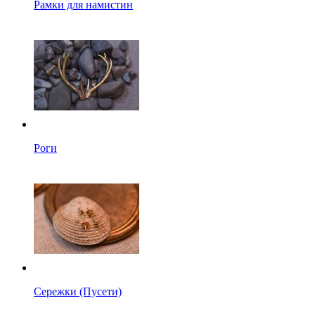
Рамки для намистин
Роги
Сережки (Пусети)