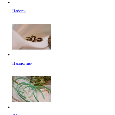
Набори
Намистини