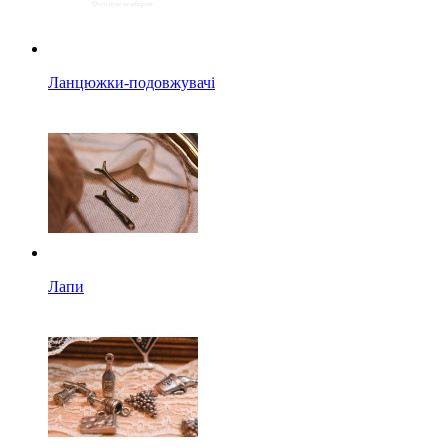
Ланцюжки-подовжувачі
Лапи