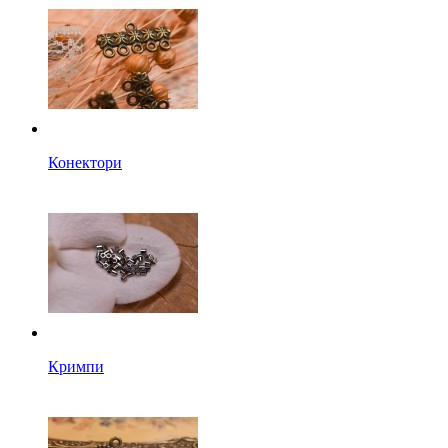
Конектори
Кримпи