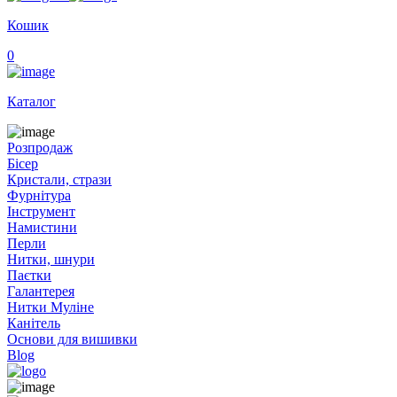
Кошик
0
Каталог
Розпродаж
Бісер
Кристали, стрази
Фурнітура
Інструмент
Намистини
Перли
Нитки, шнури
Паєтки
Галантерея
Нитки Муліне
Канітель
Основи для вишивки
Blog