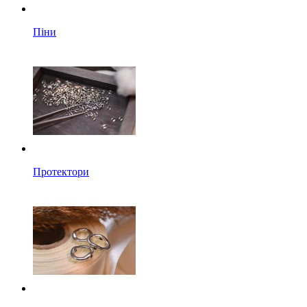
Піни
Протектори