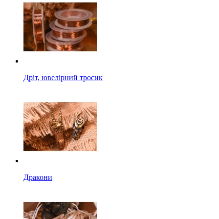
Дріт, ювелірний тросик
Дракони