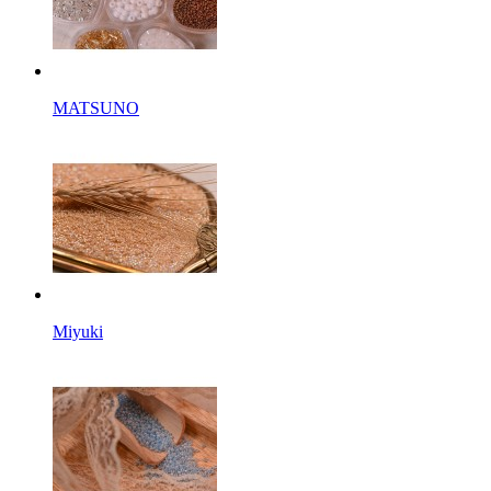
MATSUNO
Miyuki