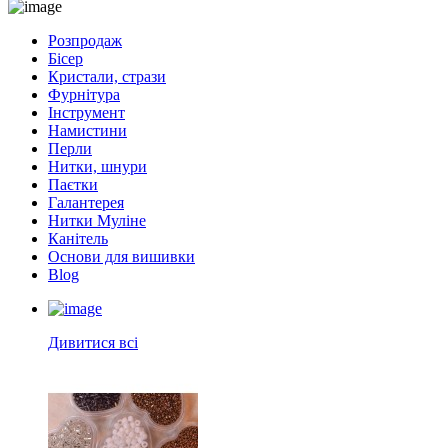
Розпродаж
Бісер
Кристали, стрази
Фурнітура
Інструмент
Намистини
Перли
Нитки, шнури
Паєтки
Галантерея
Нитки Муліне
Канітель
Основи для вишивки
Blog
Дивитися всі