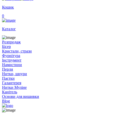
Кошик
0
Каталог
Розпродаж
Бісер
Кристали, стрази
Фурнітура
Інструмент
Намистини
Перли
Нитки, шнури
Паєтки
Галантерея
Нитки Муліне
Канітель
Основи для вишивки
Blog