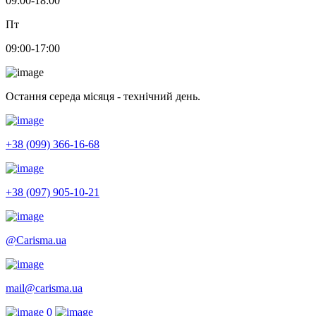
09:00-18:00
Пт
09:00-17:00
Остання середа місяця - технічний день.
+38 (099) 366-16-68
+38 (097) 905-10-21
@Carisma.ua
mail@carisma.ua
0