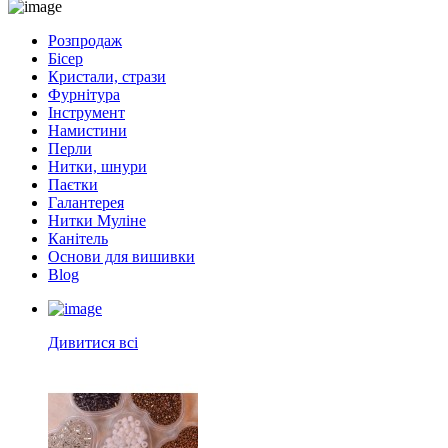
Розпродаж
Бісер
Кристали, стрази
Фурнітура
Інструмент
Намистини
Перли
Нитки, шнури
Паєтки
Галантерея
Нитки Муліне
Канітель
Основи для вишивки
Blog
Дивитися всі