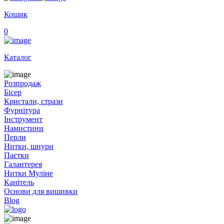
Кошик
0
Каталог
Розпродаж
Бісер
Кристали, стрази
Фурнітура
Інструмент
Намистини
Перли
Нитки, шнури
Паєтки
Галантерея
Нитки Муліне
Канітель
Основи для вишивки
Blog