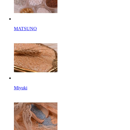
MATSUNO
Miyuki