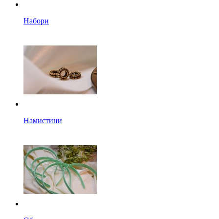
Набори
Намистини