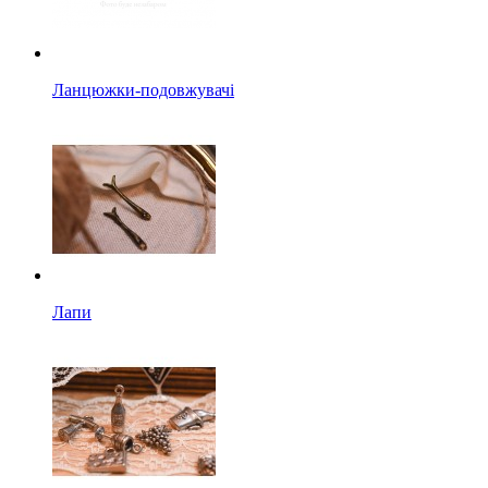
Ланцюжки-подовжувачі
Лапи