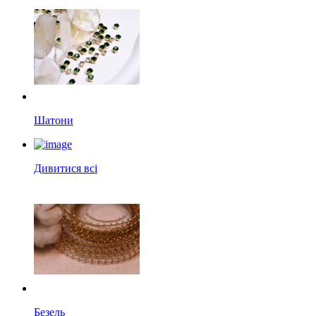
Шатони
Дивитися всі
Безель