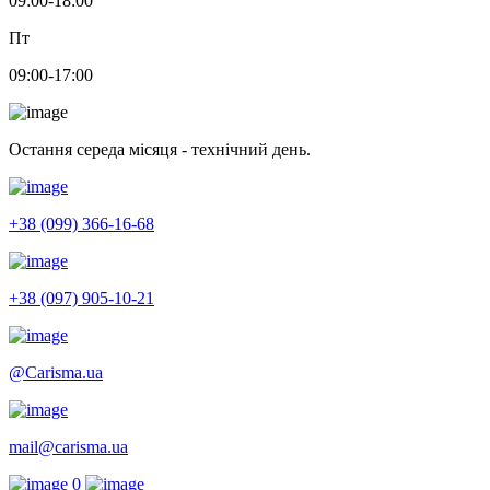
09:00-18:00
Пт
09:00-17:00
Остання середа місяця - технічний день.
+38 (099) 366-16-68
+38 (097) 905-10-21
@Carisma.ua
mail@carisma.ua
0