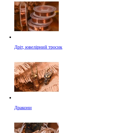
Дріт, ювелірний тросик
Дракони