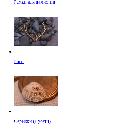
Рамки для намистин
Роги
Сережки (Пусети)