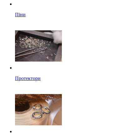
Піни
Протектори