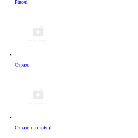
Ріволі
Стрази
Стрази на стрічці