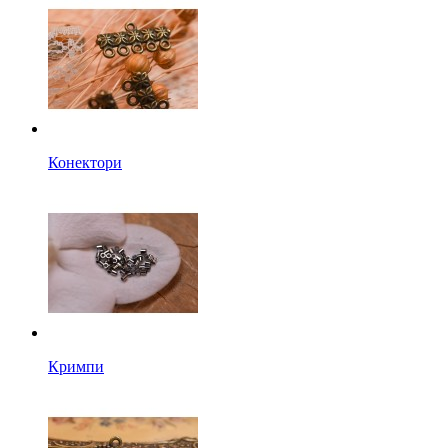
Конектори
Кримпи