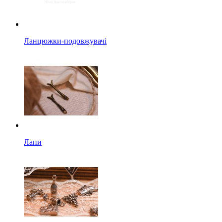
Ланцюжки-подовжувачі
Лапи