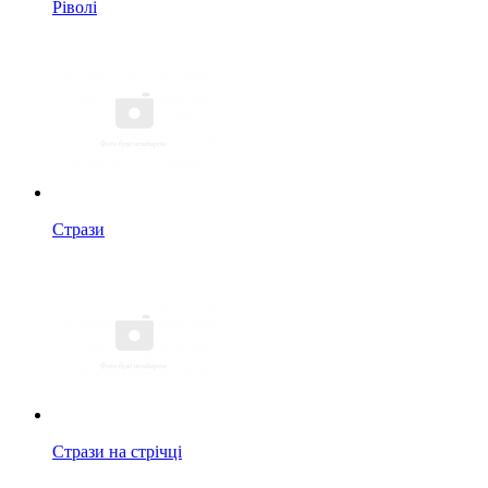
Ріволі
Стрази
Стрази на стрічці