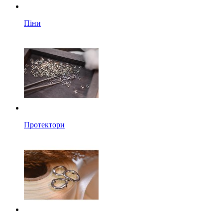
Піни
Протектори