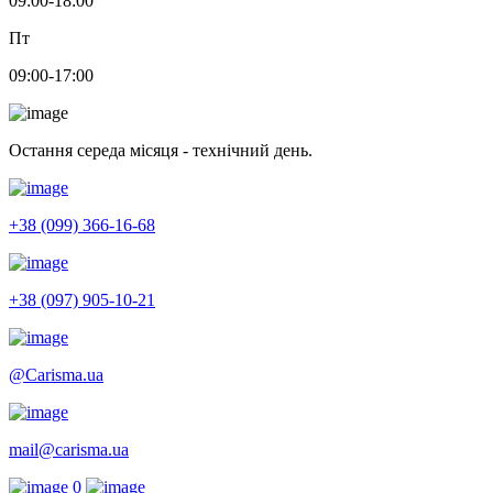
09:00-18:00
Пт
09:00-17:00
Остання середа місяця - технічний день.
+38 (099) 366-16-68
+38 (097) 905-10-21
@Carisma.ua
mail@carisma.ua
0