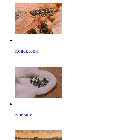
Конектори
Кримпи