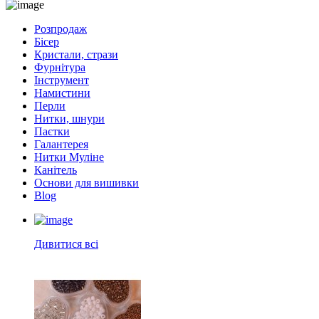
Розпродаж
Бісер
Кристали, стрази
Фурнітура
Інструмент
Намистини
Перли
Нитки, шнури
Паєтки
Галантерея
Нитки Муліне
Канітель
Основи для вишивки
Blog
Дивитися всі