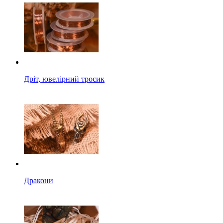
Дріт, ювелірний тросик
Дракони