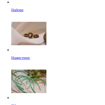
Набори
Намистини