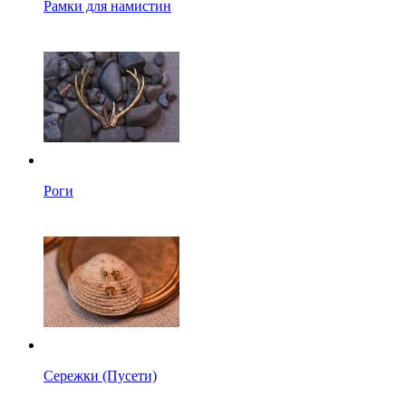
Рамки для намистин
Роги
Сережки (Пусети)