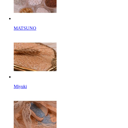
MATSUNO
Miyuki