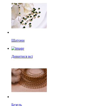
Шатони
Дивитися всі
Безель