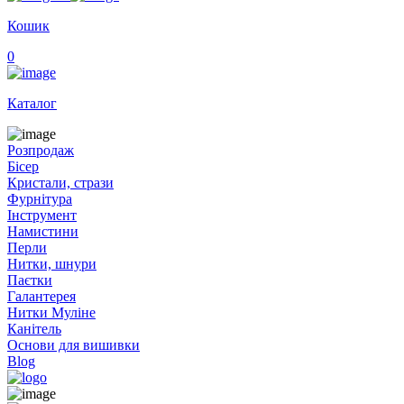
Кошик
0
Каталог
Розпродаж
Бісер
Кристали, стрази
Фурнітура
Інструмент
Намистини
Перли
Нитки, шнури
Паєтки
Галантерея
Нитки Муліне
Канітель
Основи для вишивки
Blog