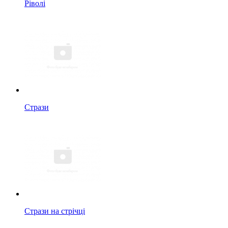
Ріволі
Стрази
Стрази на стрічці