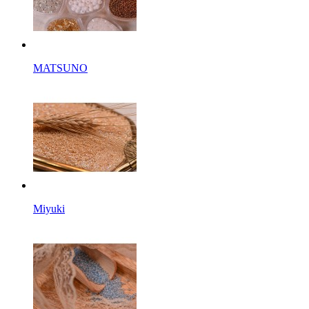
MATSUNO
Miyuki