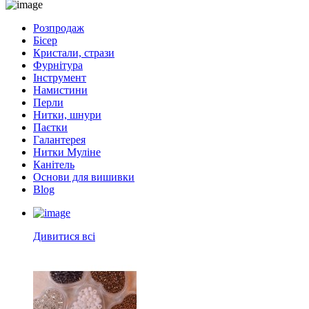
Розпродаж
Бісер
Кристали, стрази
Фурнітура
Інструмент
Намистини
Перли
Нитки, шнури
Паєтки
Галантерея
Нитки Муліне
Канітель
Основи для вишивки
Blog
Дивитися всі