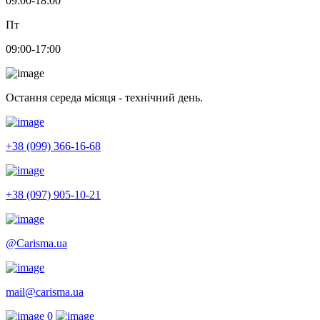
09:00-18:00
Пт
09:00-17:00
Остання середа місяця - технічний день.
+38 (099) 366-16-68
+38 (097) 905-10-21
@Carisma.ua
mail@carisma.ua
0