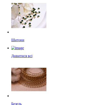
Шатони
Дивитися всі
Безель