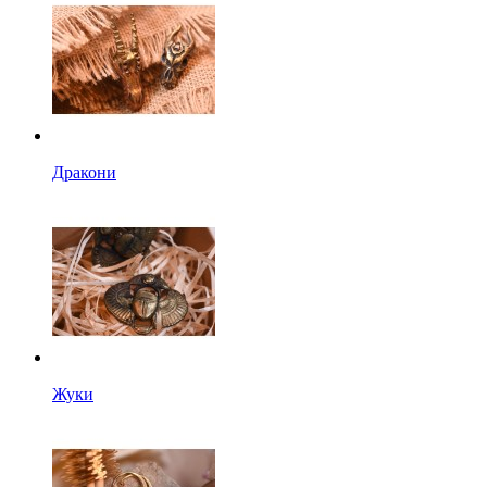
Дракони
Жуки