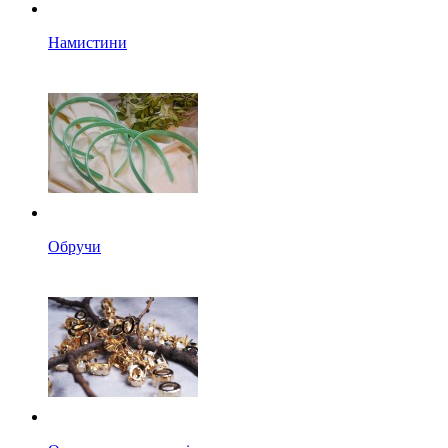
Намистини
Обручи