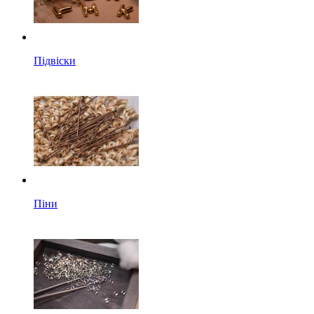
Підвіски
Піни