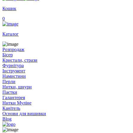
Кошик
0
Каталог
Розпродаж
Бісер
Кристали, стрази
Фурнітура
Інструмент
Намистини
Перли
Нитки, шнури
Паєтки
Галантерея
Нитки Муліне
Канітель
Основи для вишивки
Blog