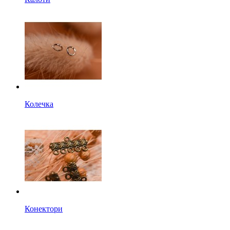
Колечка
Конектори