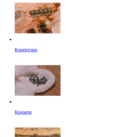
Конектори
Кримпи