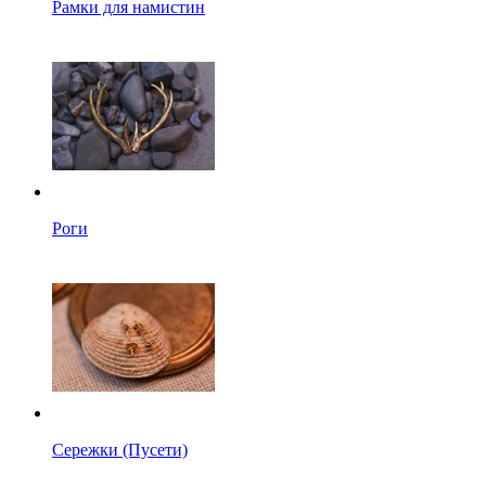
Рамки для намистин
Роги
Сережки (Пусети)