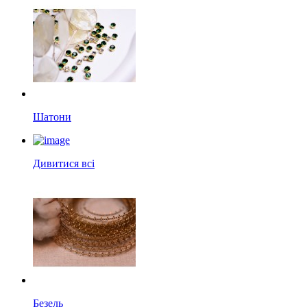
Шатони
Дивитися всі
Безель