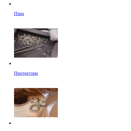
Піни
Протектори