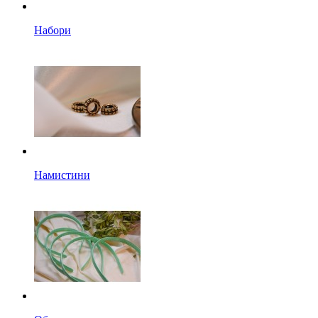
Набори
Намистини