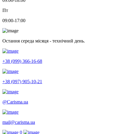
09:00-18:00
Пт
09:00-17:00
Остання середа місяця - технічний день.
+38 (099) 366-16-68
+38 (097) 905-10-21
@Carisma.ua
mail@carisma.ua
0