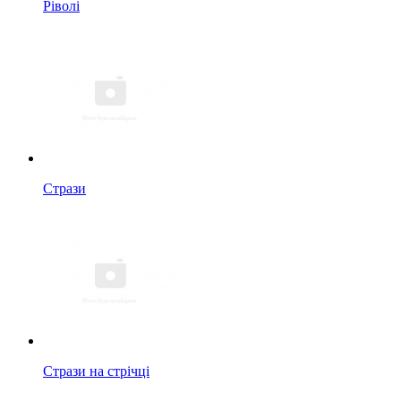
Ріволі
Стрази
Стрази на стрічці