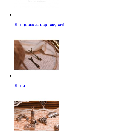
Ланцюжки-подовжувачі
Лапи