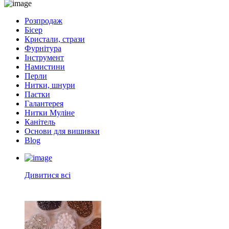
Розпродаж
Бісер
Кристали, стрази
Фурнітура
Інструмент
Намистини
Перли
Нитки, шнури
Паєтки
Галантерея
Нитки Муліне
Канітель
Основи для вишивки
Blog
Дивитися всі