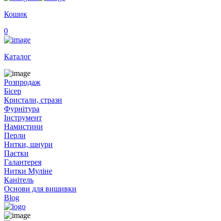
Кошик
0
Каталог
Розпродаж
Бісер
Кристали, стрази
Фурнітура
Інструмент
Намистини
Перли
Нитки, шнури
Паєтки
Галантерея
Нитки Муліне
Канітель
Основи для вишивки
Blog