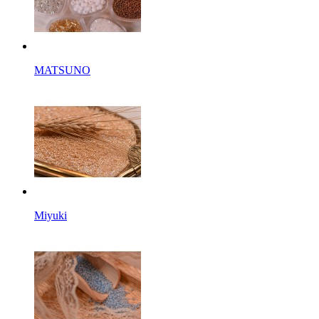
MATSUNO
Miyuki