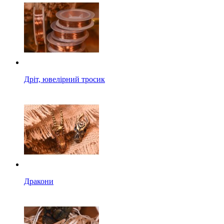
Дріт, ювелірний тросик
Дракони