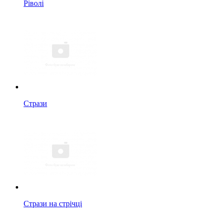
Ріволі
Стрази
Стрази на стрічці