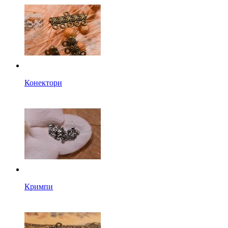
Конектори
Кримпи