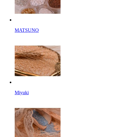
MATSUNO
Miyuki