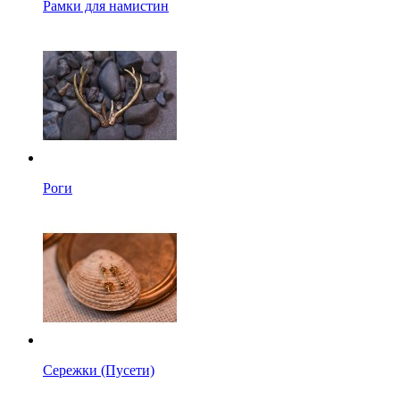
Рамки для намистин
Роги
Сережки (Пусети)