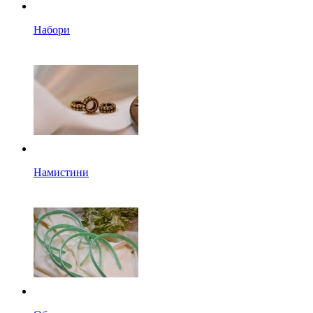
Набори
Намистини