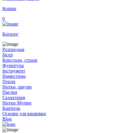
Кошик
0
Каталог
Розпродаж
Бісер
Кристали, стрази
Фурнітура
Інструмент
Намистини
Перли
Нитки, шнури
Паєтки
Галантерея
Нитки Муліне
Канітель
Основи для вишивки
Blog