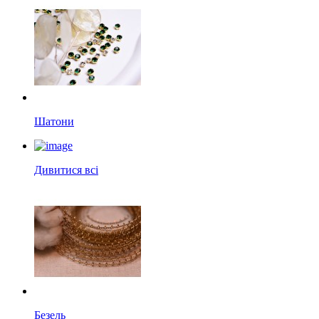
Шатони
Дивитися всі
Безель