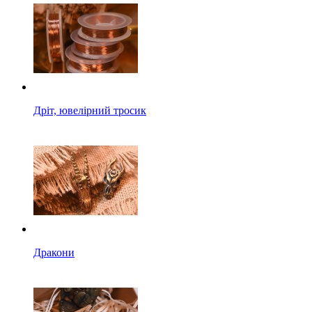
Дріт, ювелірний тросик
Дракони