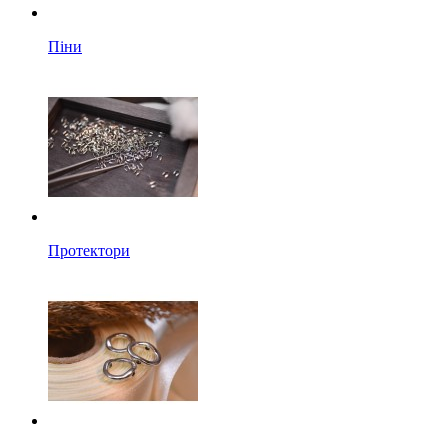
Піни
Протектори