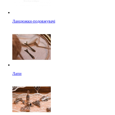
Ланцюжки-подовжувачі
Лапи