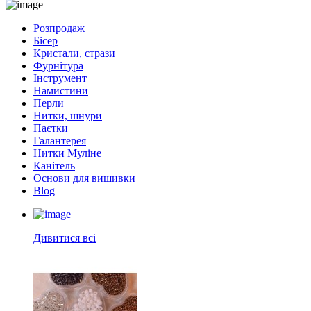
Розпродаж
Бісер
Кристали, стрази
Фурнітура
Інструмент
Намистини
Перли
Нитки, шнури
Паєтки
Галантерея
Нитки Муліне
Канітель
Основи для вишивки
Blog
Дивитися всі