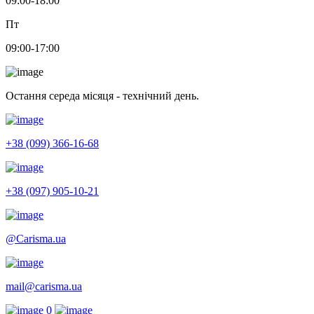
09:00-18:00
Пт
09:00-17:00
Остання середа місяця - технічний день.
+38 (099) 366-16-68
+38 (097) 905-10-21
@Carisma.ua
mail@carisma.ua
0