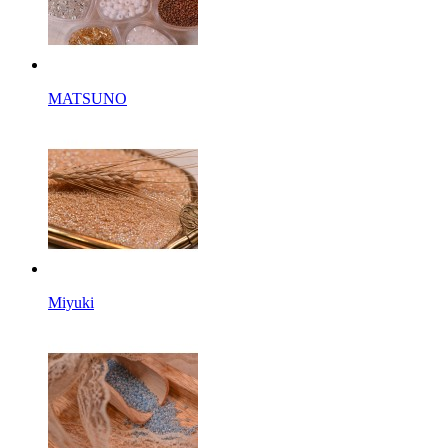
MATSUNO
Miyuki