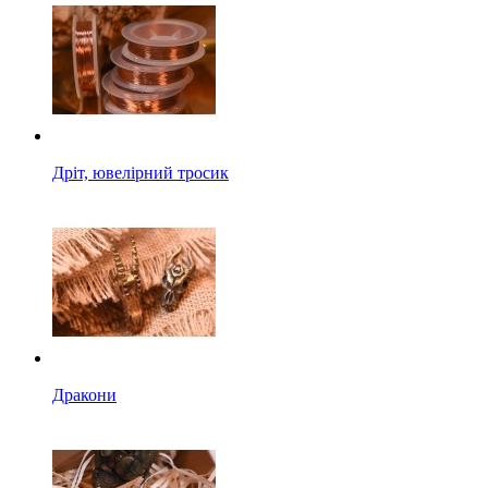
Дріт, ювелірний тросик
Дракони