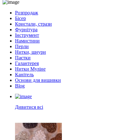
Розпродаж
Бісер
Кристали, стрази
Фурнітура
Інструмент
Намистини
Перли
Нитки, шнури
Паєтки
Галантерея
Нитки Муліне
Канітель
Основи для вишивки
Blog
Дивитися всі