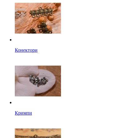
Конектори
Кримпи