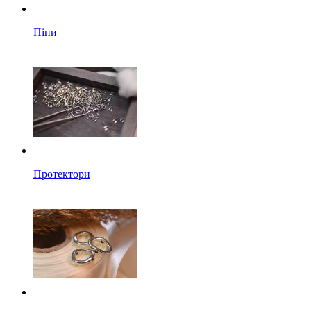
Піни
Протектори