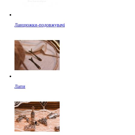
Ланцюжки-подовжувачі
Лапи