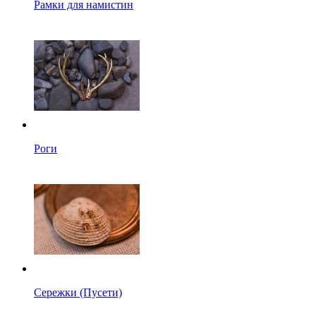
Рамки для намистин
Роги
Сережки (Пусети)