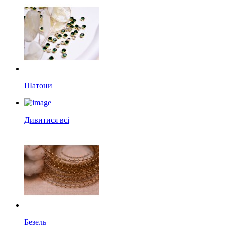
Шатони
Дивитися всі
Безель