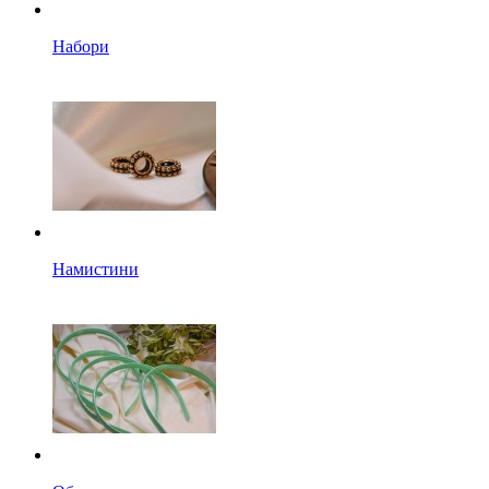
Набори
Намистини