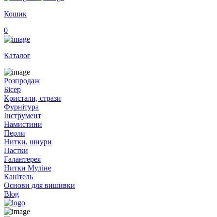
Кошик
0
Каталог
Розпродаж
Бісер
Кристали, стрази
Фурнітура
Інструмент
Намистини
Перли
Нитки, шнури
Паєтки
Галантерея
Нитки Муліне
Канітель
Основи для вишивки
Blog