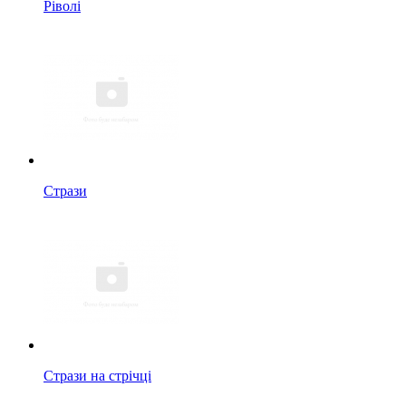
Ріволі
Стрази
Стрази на стрічці