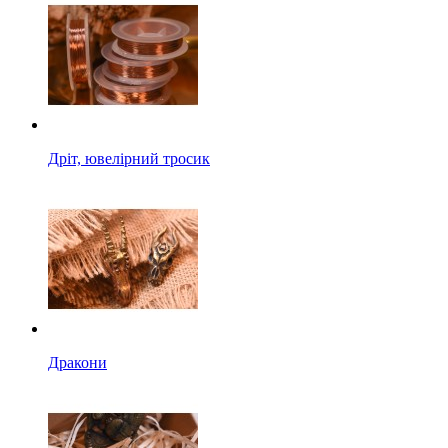
Дріт, ювелірний тросик
Дракони