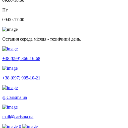
09:00-18:00
Пт
09:00-17:00
Остання середа місяця - технічний день.
+38 (099) 366-16-68
+38 (097) 905-10-21
@Carisma.ua
mail@carisma.ua
0