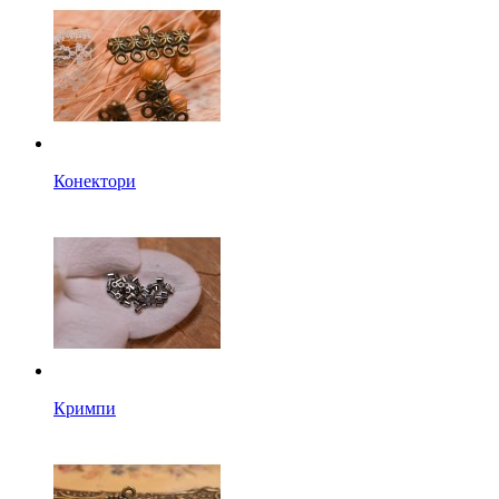
Конектори
Кримпи