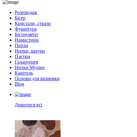
Розпродаж
Бісер
Кристали, стрази
Фурнітура
Інструмент
Намистини
Перли
Нитки, шнури
Паєтки
Галантерея
Нитки Муліне
Канітель
Основи для вишивки
Blog
Дивитися всі