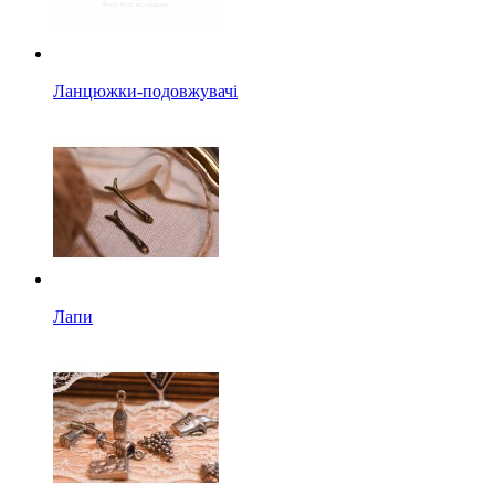
Ланцюжки-подовжувачі
Лапи