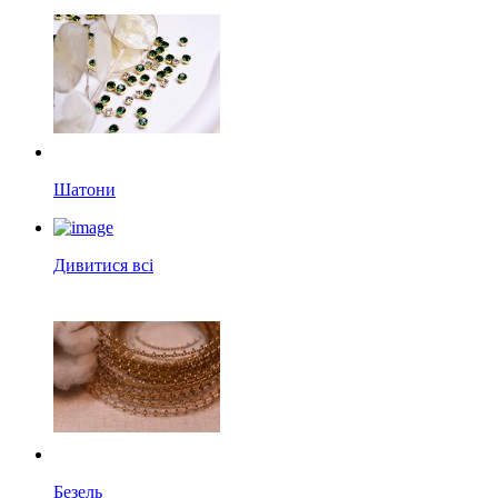
Шатони
Дивитися всі
Безель