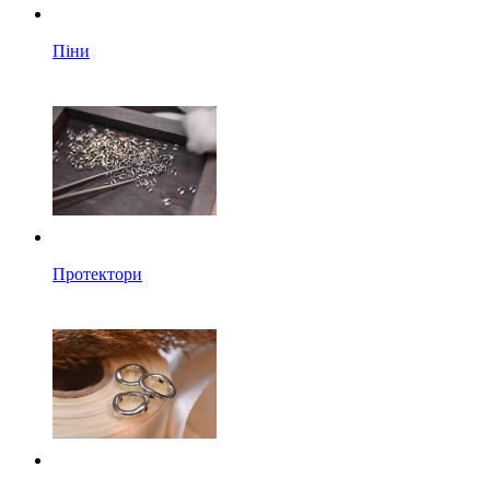
Піни
Протектори