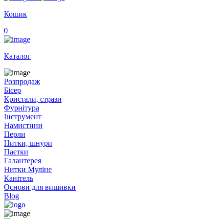
Кошик
0
Каталог
Розпродаж
Бісер
Кристали, стрази
Фурнітура
Інструмент
Намистини
Перли
Нитки, шнури
Паєтки
Галантерея
Нитки Муліне
Канітель
Основи для вишивки
Blog