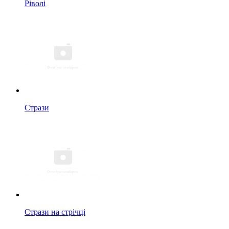
Ріволі
Стрази
Стрази на стрічці