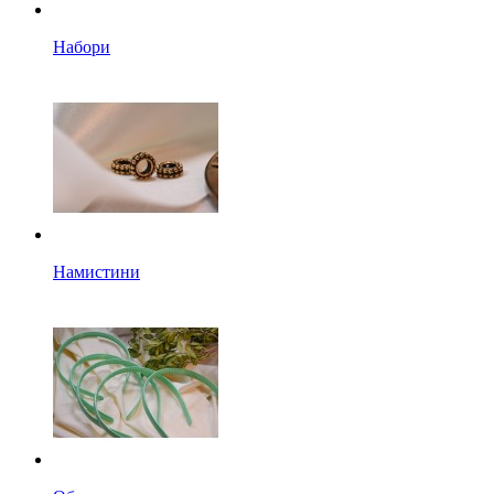
Набори
Намистини