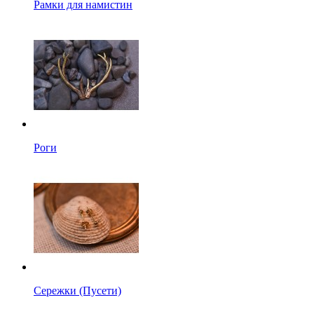
Рамки для намистин
Роги
Сережки (Пусети)