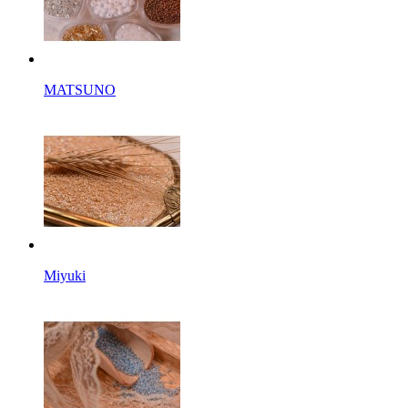
MATSUNO
Miyuki