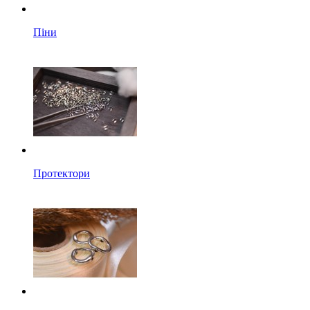
Піни
Протектори