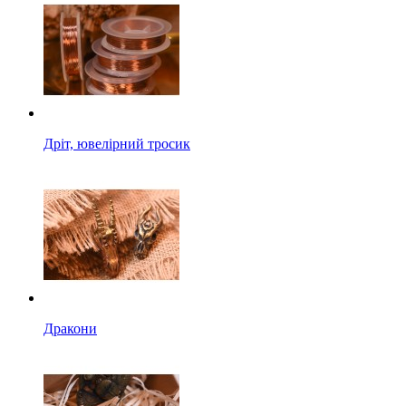
Дріт, ювелірний тросик
Дракони