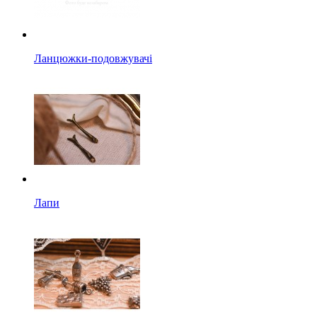
Ланцюжки-подовжувачі
Лапи