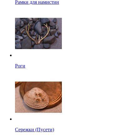
Рамки для намистин
Роги
Сережки (Пусети)