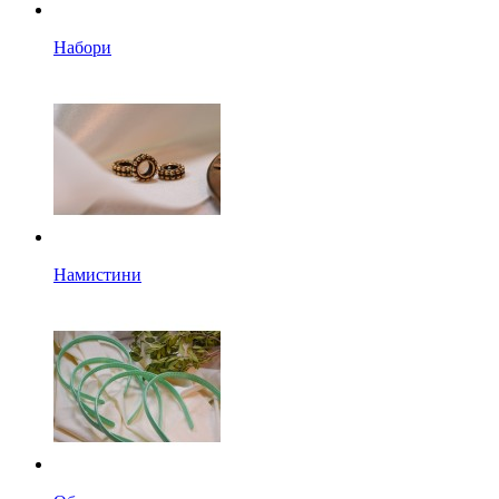
Набори
Намистини