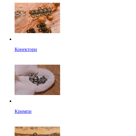
Конектори
Кримпи