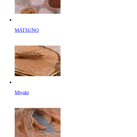
MATSUNO
Miyuki