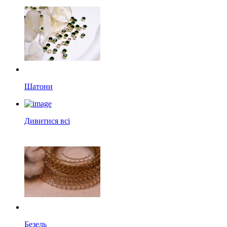
Шатони
Дивитися всі
Безель