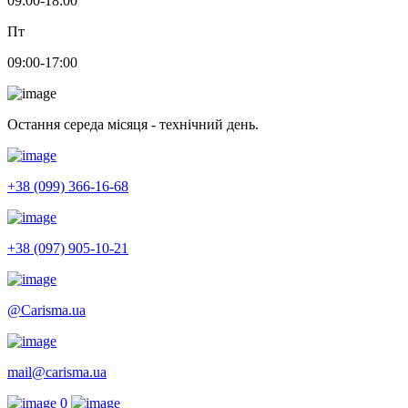
09:00-18:00
Пт
09:00-17:00
Остання середа місяця - технічний день.
+38 (099) 366-16-68
+38 (097) 905-10-21
@Carisma.ua
mail@carisma.ua
0