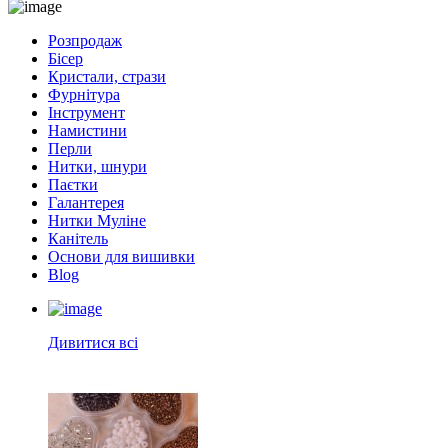
Розпродаж
Бісер
Кристали, стрази
Фурнітура
Інструмент
Намистини
Перли
Нитки, шнури
Паєтки
Галантерея
Нитки Муліне
Канітель
Основи для вишивки
Blog
Дивитися всі