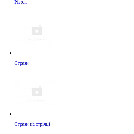
Ріволі
Стрази
Стрази на стрічці