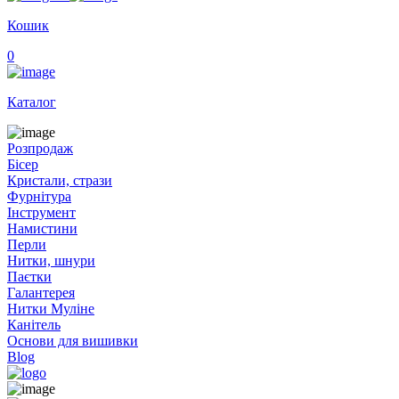
Кошик
0
Каталог
Розпродаж
Бісер
Кристали, стрази
Фурнітура
Інструмент
Намистини
Перли
Нитки, шнури
Паєтки
Галантерея
Нитки Муліне
Канітель
Основи для вишивки
Blog