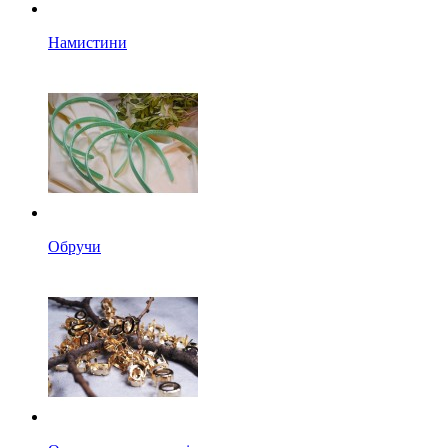
Намистини
Обручи