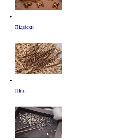
Підвіски
Піни