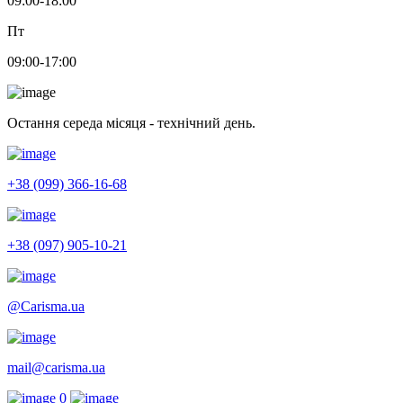
09:00-18:00
Пт
09:00-17:00
Остання середа місяця - технічний день.
+38 (099) 366-16-68
+38 (097) 905-10-21
@Carisma.ua
mail@carisma.ua
0