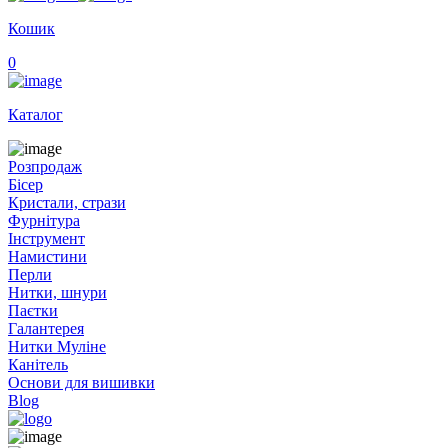
Кошик
0
Каталог
Розпродаж
Бісер
Кристали, стрази
Фурнітура
Інструмент
Намистини
Перли
Нитки, шнури
Паєтки
Галантерея
Нитки Муліне
Канітель
Основи для вишивки
Blog