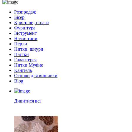
Розпродаж
Бісер
Кристали, стрази
Фурнітура
Інструмент
Намистини
Перли
Нитки, шнури
Паєтки
Галантерея
Нитки Муліне
Канітель
Основи для вишивки
Blog
Дивитися всі