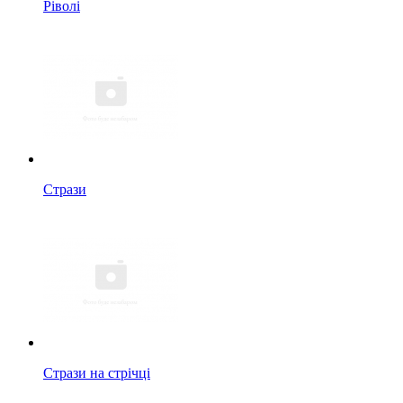
Ріволі
Стрази
Стрази на стрічці