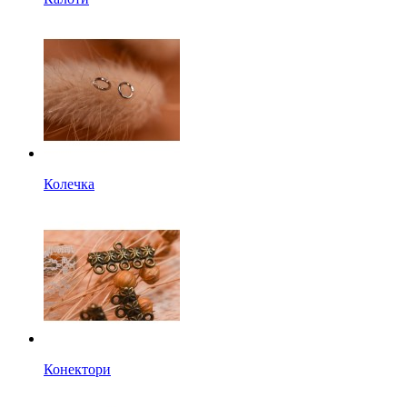
Колечка
Конектори