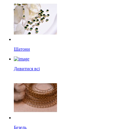
Шатони
Дивитися всі
Безель