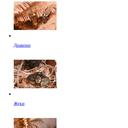
Дракони
Жуки