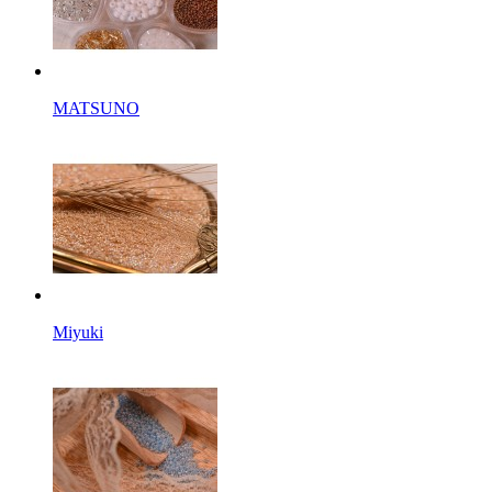
MATSUNO
Miyuki