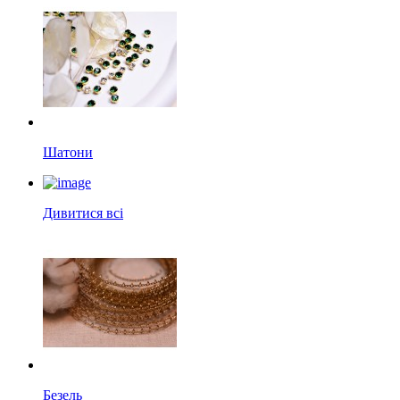
Шатони
Дивитися всі
Безель