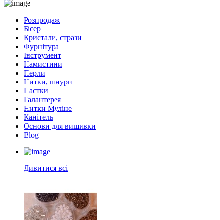
Розпродаж
Бісер
Кристали, стрази
Фурнітура
Інструмент
Намистини
Перли
Нитки, шнури
Паєтки
Галантерея
Нитки Муліне
Канітель
Основи для вишивки
Blog
Дивитися всі