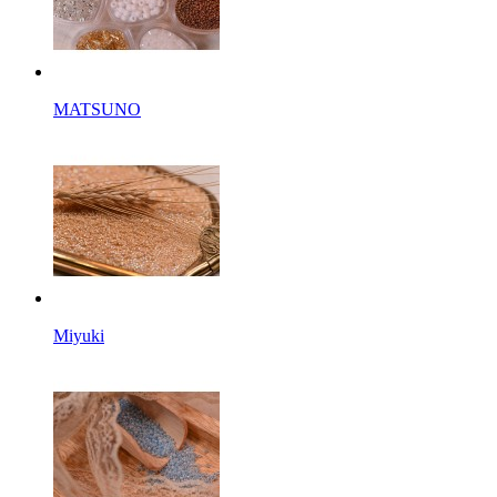
MATSUNO
Miyuki