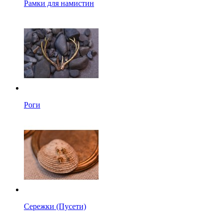
Рамки для намистин
Роги
Сережки (Пусети)