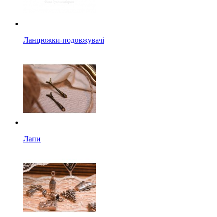
Ланцюжки-подовжувачі
Лапи