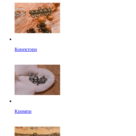
Конектори
Кримпи