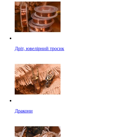
Дріт, ювелірний тросик
Дракони