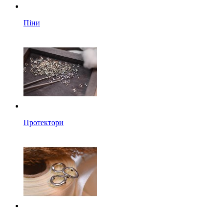
Піни
Протектори