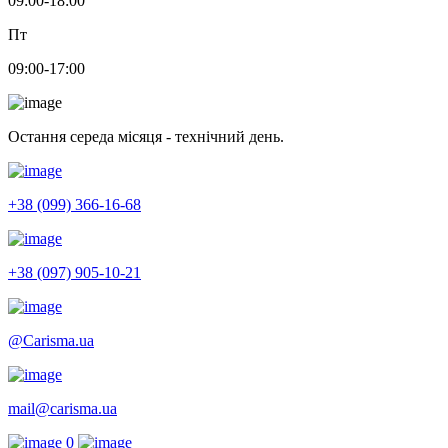
09:00-18:00
Пт
09:00-17:00
Остання середа місяця - технічний день.
+38 (099) 366-16-68
+38 (097) 905-10-21
@Carisma.ua
mail@carisma.ua
0