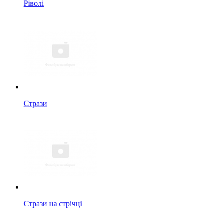
Ріволі
Стрази
Стрази на стрічці