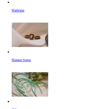
Набори
Намистини