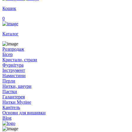
Кошик
0
Каталог
Розпродаж
Бісер
Кристали, стрази
Фурнітура
Інструмент
Намистини
Перли
Нитки, шнури
Паєтки
Галантерея
Нитки Муліне
Канітель
Основи для вишивки
Blog