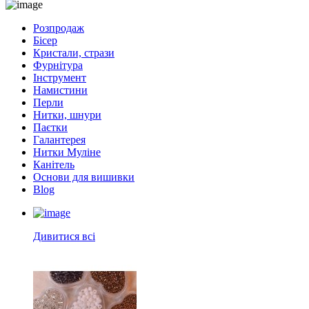
Розпродаж
Бісер
Кристали, стрази
Фурнітура
Інструмент
Намистини
Перли
Нитки, шнури
Паєтки
Галантерея
Нитки Муліне
Канітель
Основи для вишивки
Blog
Дивитися всі