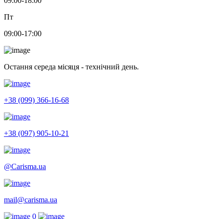
09:00-18:00
Пт
09:00-17:00
Остання середа місяця - технічний день.
+38 (099) 366-16-68
+38 (097) 905-10-21
@Carisma.ua
mail@carisma.ua
0