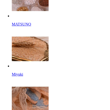
MATSUNO
Miyuki