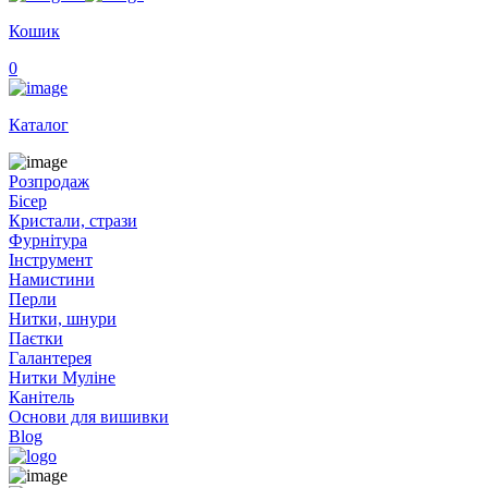
Кошик
0
Каталог
Розпродаж
Бісер
Кристали, стрази
Фурнітура
Інструмент
Намистини
Перли
Нитки, шнури
Паєтки
Галантерея
Нитки Муліне
Канітель
Основи для вишивки
Blog