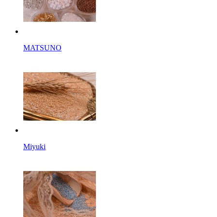
MATSUNO
Miyuki