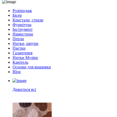
Розпродаж
Бісер
Кристали, стрази
Фурнітура
Інструмент
Намистини
Перли
Нитки, шнури
Паєтки
Галантерея
Нитки Муліне
Канітель
Основи для вишивки
Blog
Дивитися всі