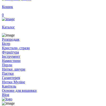
Кошик
0
Каталог
Розпродаж
Бісер
Кристали, стрази
Фурнітура
Інструмент
Намистини
Перли
Нитки, шнури
Паєтки
Галантерея
Нитки Муліне
Канітель
Основи для вишивки
Blog