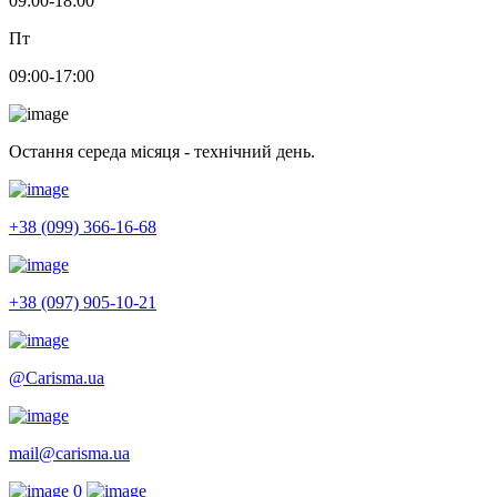
09:00-18:00
Пт
09:00-17:00
Остання середа місяця - технічний день.
+38 (099) 366-16-68
+38 (097) 905-10-21
@Carisma.ua
mail@carisma.ua
0