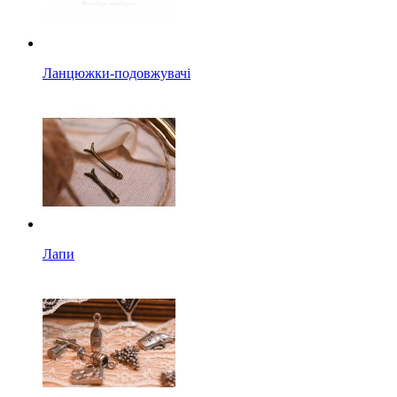
Ланцюжки-подовжувачі
Лапи