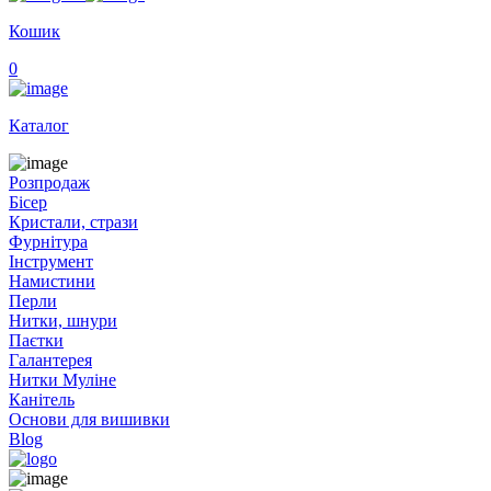
Кошик
0
Каталог
Розпродаж
Бісер
Кристали, стрази
Фурнітура
Інструмент
Намистини
Перли
Нитки, шнури
Паєтки
Галантерея
Нитки Муліне
Канітель
Основи для вишивки
Blog