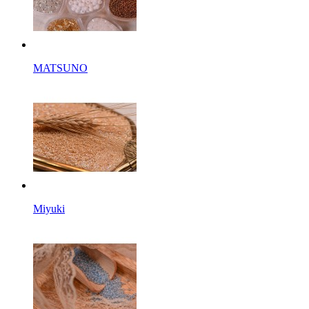
MATSUNO
Miyuki