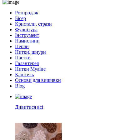
Розпродаж
Бісер
Кристали, стрази
Фурнітура
Інструмент
Намистини
Перли
Нитки, шнури
Паєтки
Галантерея
Нитки Муліне
Канітель
Основи для вишивки
Blog
Дивитися всі