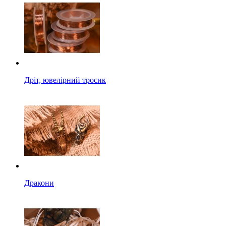
Дріт, ювелірний тросик
Дракони