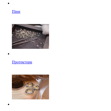
Піни
Протектори