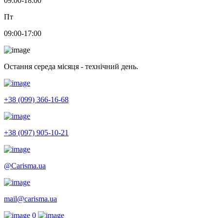
09:00-18:00
Пт
09:00-17:00
Остання середа місяця - технічний день.
+38 (099) 366-16-68
+38 (097) 905-10-21
@Carisma.ua
mail@carisma.ua
0