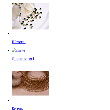
Шатони
Дивитися всі
Безель