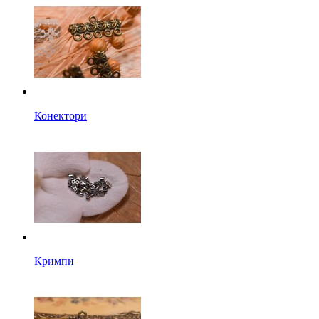
Конектори
Кримпи