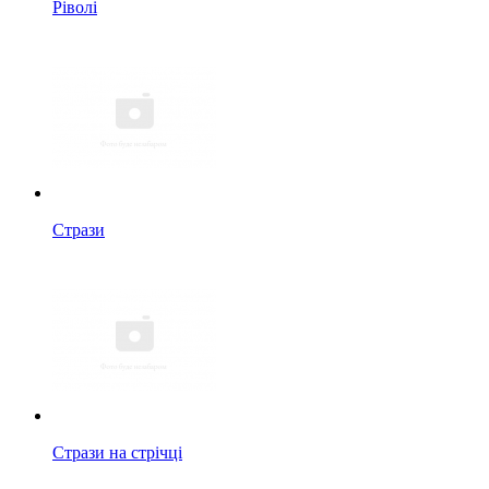
Ріволі
Стрази
Стрази на стрічці