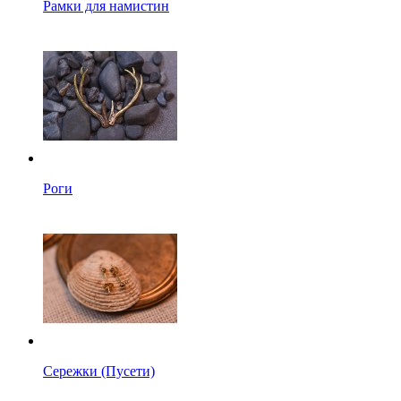
Рамки для намистин
Роги
Сережки (Пусети)