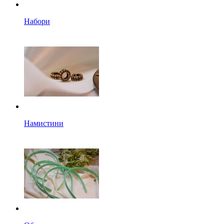
Набори
Намистини