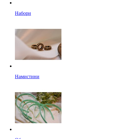
Набори
Намистини