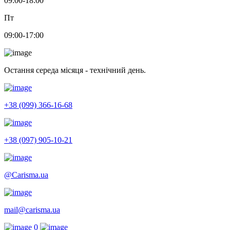
09:00-18:00
Пт
09:00-17:00
Остання середа місяця - технічний день.
+38 (099) 366-16-68
+38 (097) 905-10-21
@Carisma.ua
mail@carisma.ua
0