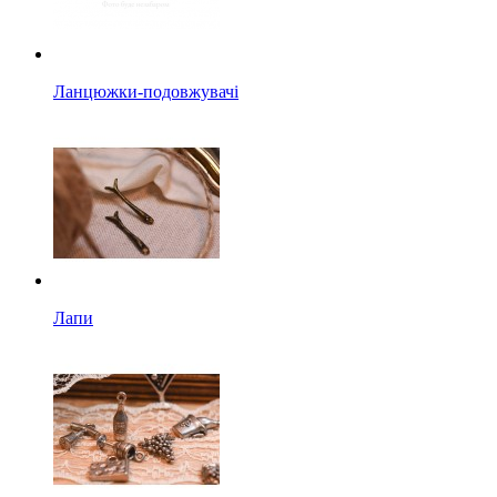
Ланцюжки-подовжувачі
Лапи