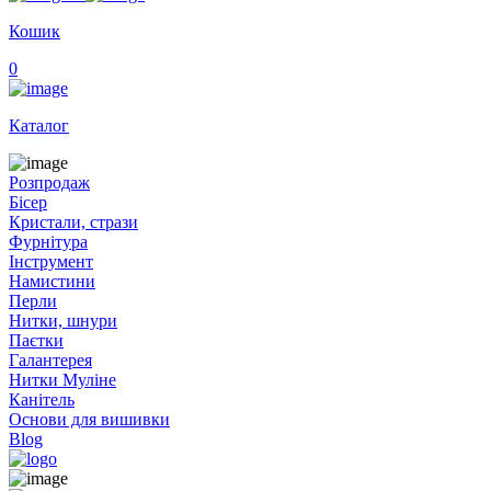
Кошик
0
Каталог
Розпродаж
Бісер
Кристали, стрази
Фурнітура
Інструмент
Намистини
Перли
Нитки, шнури
Паєтки
Галантерея
Нитки Муліне
Канітель
Основи для вишивки
Blog