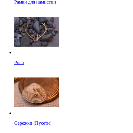
Рамки для намистин
Роги
Сережки (Пусети)