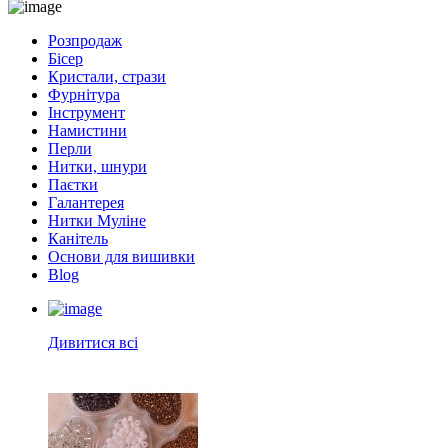
Розпродаж
Бісер
Кристали, стрази
Фурнітура
Інструмент
Намистини
Перли
Нитки, шнури
Паєтки
Галантерея
Нитки Муліне
Канітель
Основи для вишивки
Blog
Дивитися всі