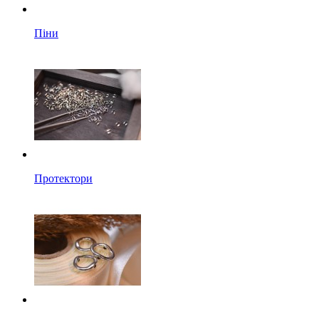
Піни
Протектори