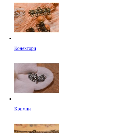
Конектори
Кримпи