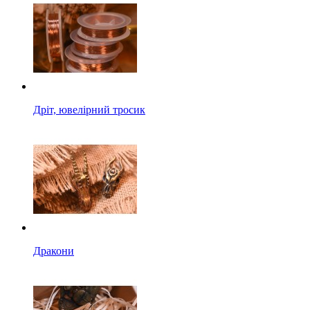
Дріт, ювелірний тросик
Дракони