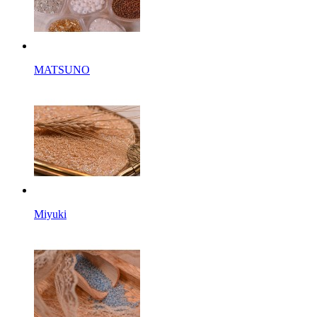
MATSUNO
Miyuki