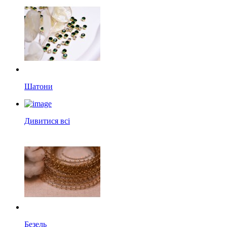
Шатони
Дивитися всі
Безель