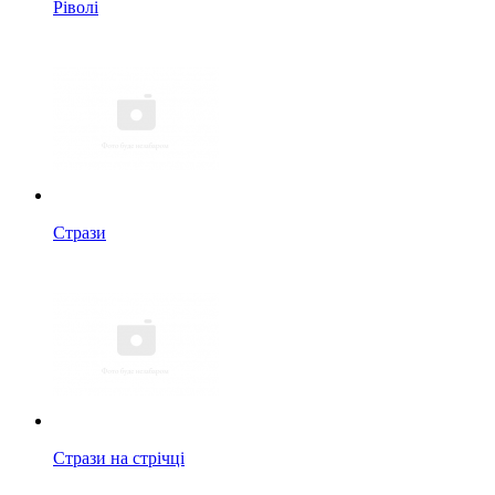
Ріволі
Стрази
Стрази на стрічці