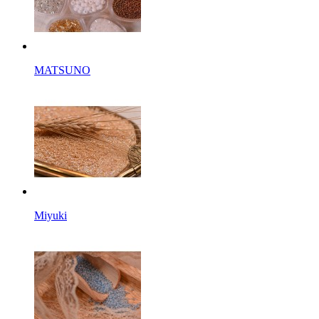
MATSUNO
Miyuki