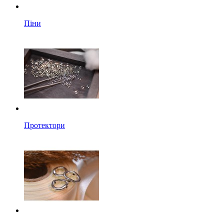
Піни
Протектори