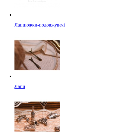
Ланцюжки-подовжувачі
Лапи