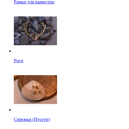
Рамки для намистин
Роги
Сережки (Пусети)