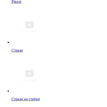
Ріволі
Стрази
Стрази на стрічці