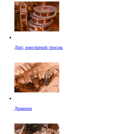
Дріт, ювелірний тросик
Дракони