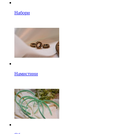
Набори
Намистини