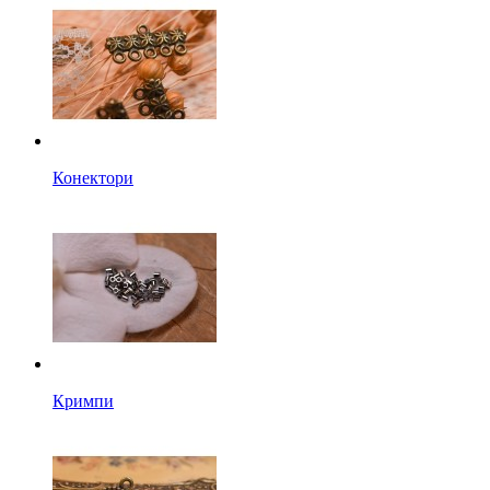
Конектори
Кримпи