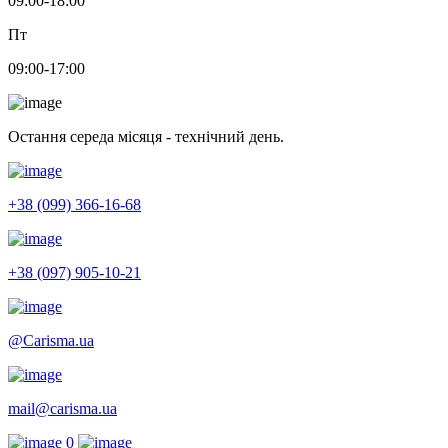
09:00-18:00
Пт
09:00-17:00
Остання середа місяця - технічний день.
+38 (099) 366-16-68
+38 (097) 905-10-21
@Carisma.ua
mail@carisma.ua
0