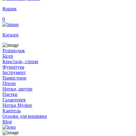
Кошик
0
Каталог
Розпродаж
Бісер
Кристали, стрази
Фурнітура
Інструмент
Намистини
Перли
Нитки, шнури
Паєтки
Галантерея
Нитки Муліне
Канітель
Основи для вишивки
Blog