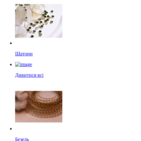
Шатони
Дивитися всі
Безель