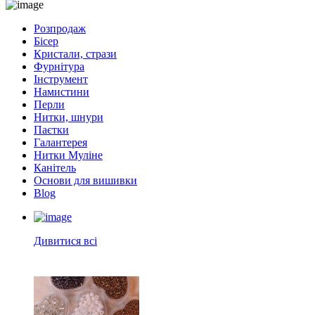
Розпродаж
Бісер
Кристали, стрази
Фурнітура
Інструмент
Намистини
Перли
Нитки, шнури
Паєтки
Галантерея
Нитки Муліне
Канітель
Основи для вишивки
Blog
Дивитися всі