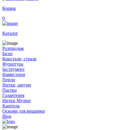
Кошик
0
Каталог
Розпродаж
Бісер
Кристали, стрази
Фурнітура
Інструмент
Намистини
Перли
Нитки, шнури
Паєтки
Галантерея
Нитки Муліне
Канітель
Основи для вишивки
Blog