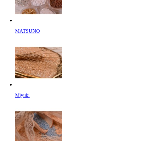
MATSUNO
Miyuki