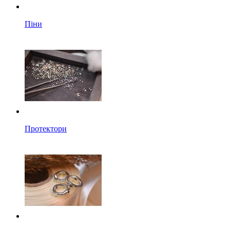
Піни
Протектори