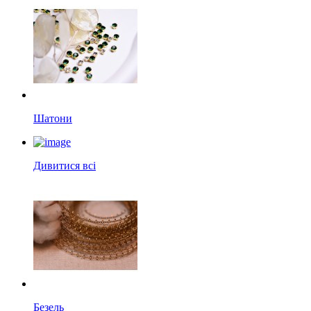
Шатони
Дивитися всі
Безель