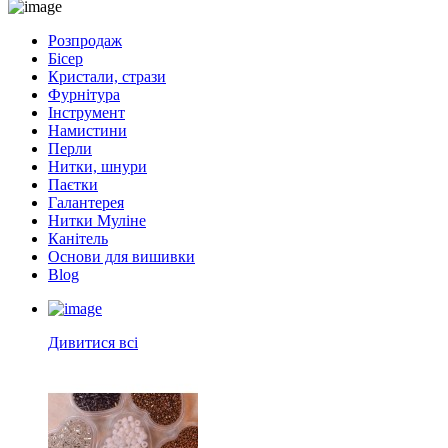
Розпродаж
Бісер
Кристали, стрази
Фурнітура
Інструмент
Намистини
Перли
Нитки, шнури
Паєтки
Галантерея
Нитки Муліне
Канітель
Основи для вишивки
Blog
Дивитися всі