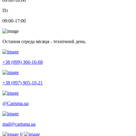
09:00-18:00
Пт
09:00-17:00
Остання середа місяця - технічний день.
+38 (099) 366-16-68
+38 (097) 905-10-21
@Carisma.ua
mail@carisma.ua
0