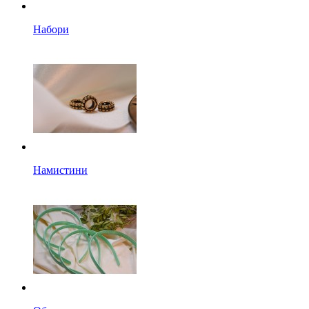
Набори
Намистини