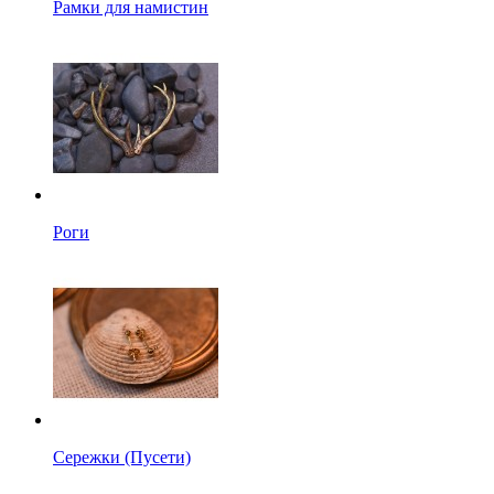
Рамки для намистин
Роги
Сережки (Пусети)