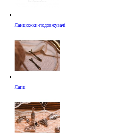
Ланцюжки-подовжувачі
Лапи