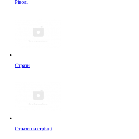
Ріволі
Стрази
Стрази на стрічці