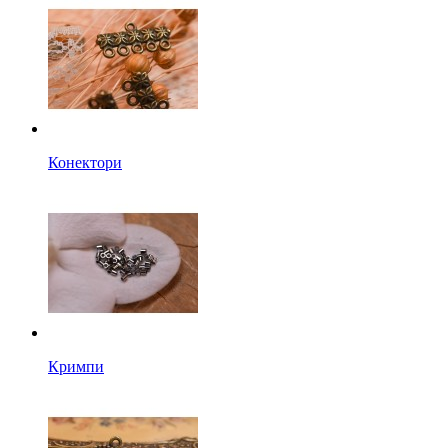
Конектори
Кримпи