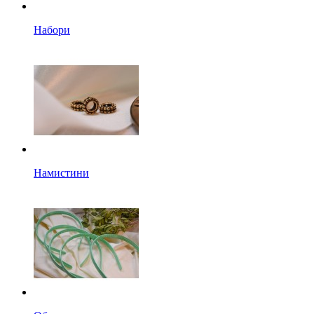
Набори
Намистини