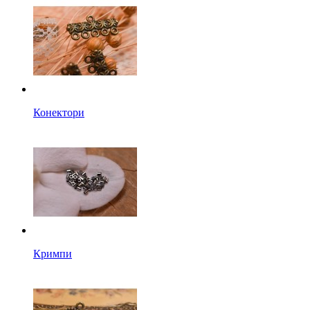
Конектори
Кримпи