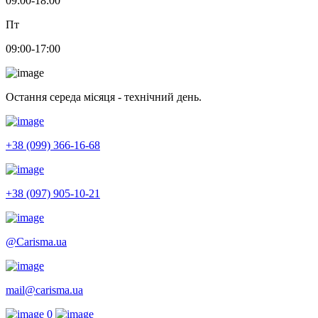
09:00-18:00
Пт
09:00-17:00
Остання середа місяця - технічний день.
+38 (099) 366-16-68
+38 (097) 905-10-21
@Carisma.ua
mail@carisma.ua
0