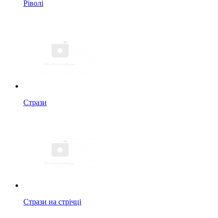
Ріволі
Стрази
Стрази на стрічці