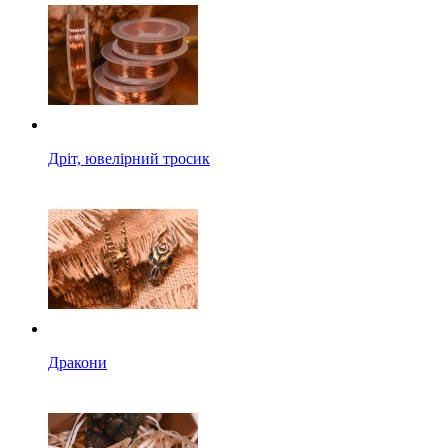
Дріт, ювелірний тросик
Дракони