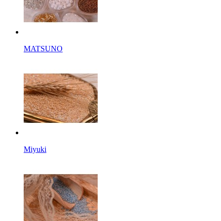
MATSUNO
Miyuki