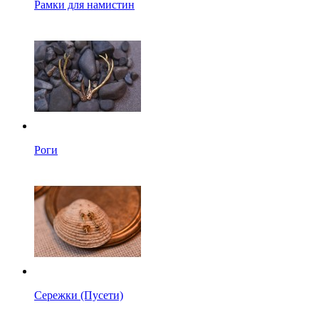
Рамки для намистин
Роги
Сережки (Пусети)