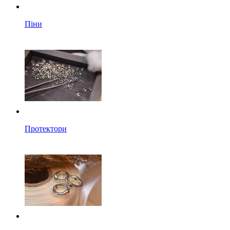
Піни
Протектори