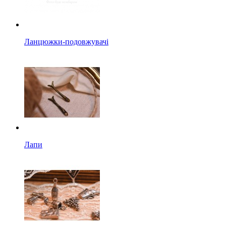
Ланцюжки-подовжувачі
Лапи