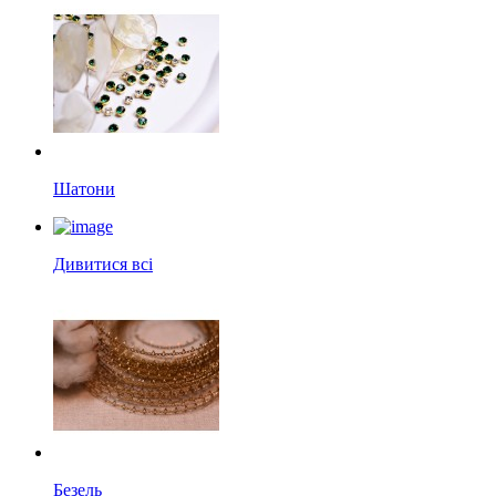
Шатони
Дивитися всі
Безель