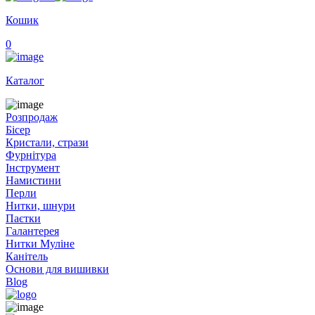
Кошик
0
Каталог
Розпродаж
Бісер
Кристали, стрази
Фурнітура
Інструмент
Намистини
Перли
Нитки, шнури
Паєтки
Галантерея
Нитки Муліне
Канітель
Основи для вишивки
Blog