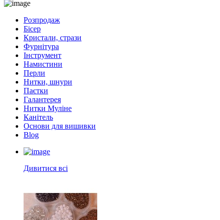
Розпродаж
Бісер
Кристали, стрази
Фурнітура
Інструмент
Намистини
Перли
Нитки, шнури
Паєтки
Галантерея
Нитки Муліне
Канітель
Основи для вишивки
Blog
Дивитися всі