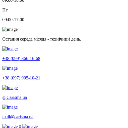
09:00-18:00
Пт
09:00-17:00
Остання середа місяця - технічний день.
+38 (099) 366-16-68
+38 (097) 905-10-21
@Carisma.ua
mail@carisma.ua
0