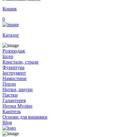
Кошик
0
Каталог
Розпродаж
Бісер
Кристали, стрази
Фурнітура
Інструмент
Намистини
Перли
Нитки, шнури
Паєтки
Галантерея
Нитки Муліне
Канітель
Основи для вишивки
Blog