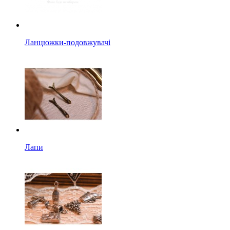
Ланцюжки-подовжувачі
Лапи