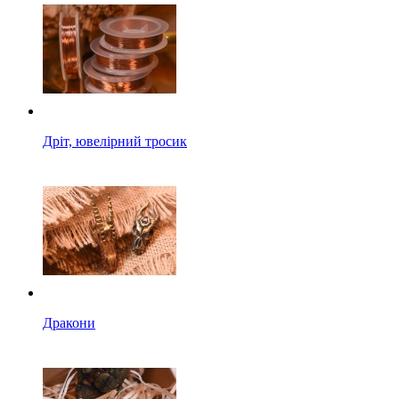
Дріт, ювелірний тросик
Дракони