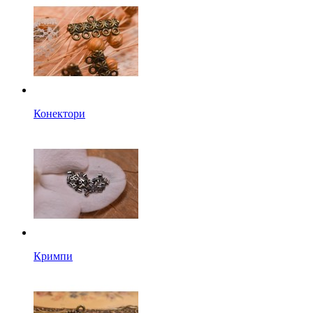
Конектори
Кримпи