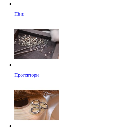
Піни
Протектори