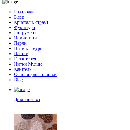
Розпродаж
Бісер
Кристали, стрази
Фурнітура
Інструмент
Намистини
Перли
Нитки, шнури
Паєтки
Галантерея
Нитки Муліне
Канітель
Основи для вишивки
Blog
Дивитися всі