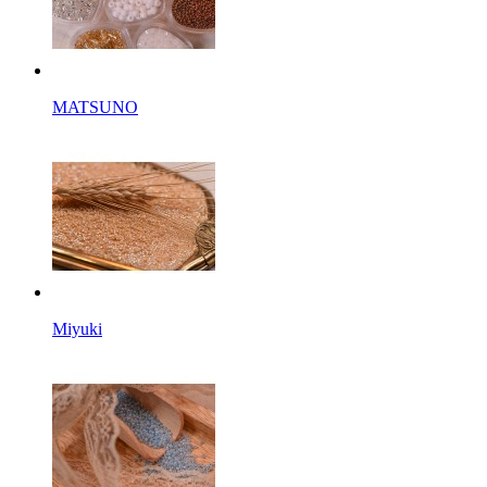
MATSUNO
Miyuki