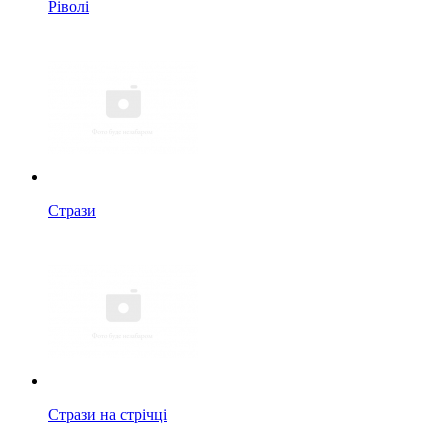
Ріволі
Стрази
Стрази на стрічці