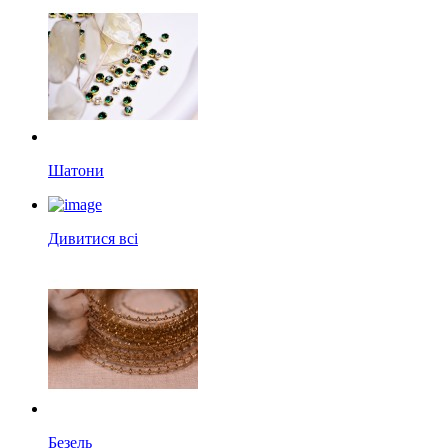
Шатони
Дивитися всі
Безель