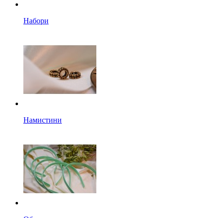
Набори
Намистини