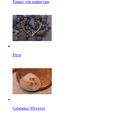
Рамки для намистин
Роги
Сережки (Пусети)