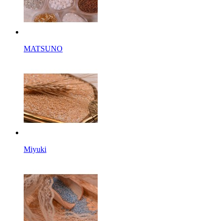
MATSUNO
Miyuki