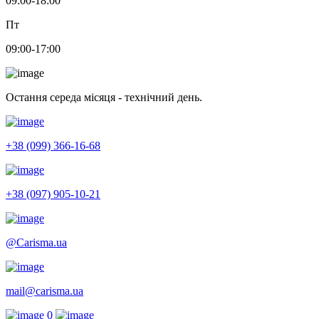
09:00-18:00
Пт
09:00-17:00
Остання середа місяця - технічний день.
+38 (099) 366-16-68
+38 (097) 905-10-21
@Carisma.ua
mail@carisma.ua
0