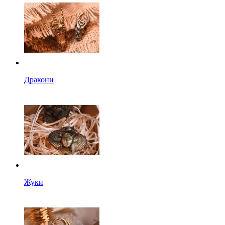
Дракони
Жуки