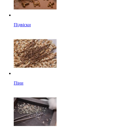
Підвіски
Піни