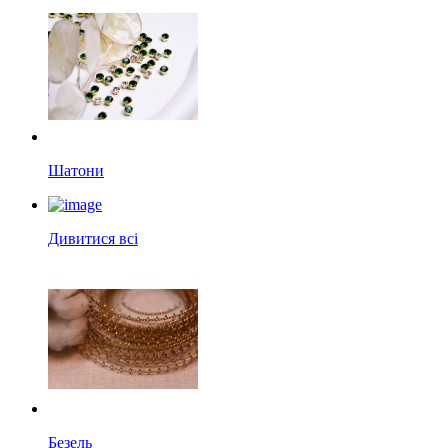
Шатони
Дивитися всі
Безель