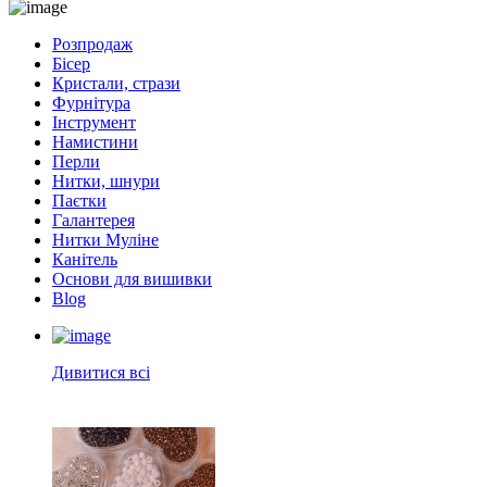
Розпродаж
Бісер
Кристали, стрази
Фурнітура
Інструмент
Намистини
Перли
Нитки, шнури
Паєтки
Галантерея
Нитки Муліне
Канітель
Основи для вишивки
Blog
Дивитися всі