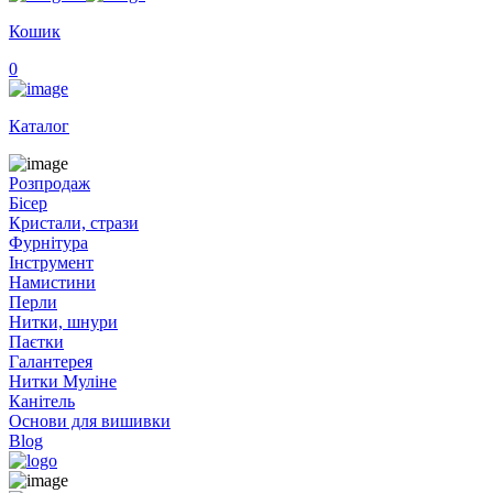
Кошик
0
Каталог
Розпродаж
Бісер
Кристали, стрази
Фурнітура
Інструмент
Намистини
Перли
Нитки, шнури
Паєтки
Галантерея
Нитки Муліне
Канітель
Основи для вишивки
Blog