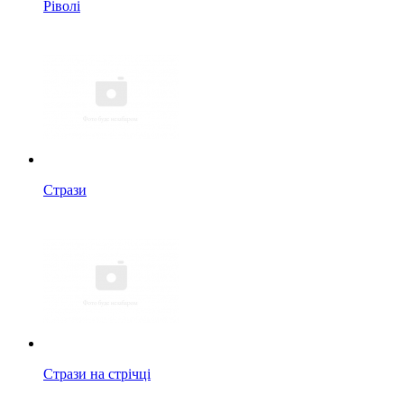
Ріволі
Стрази
Стрази на стрічці