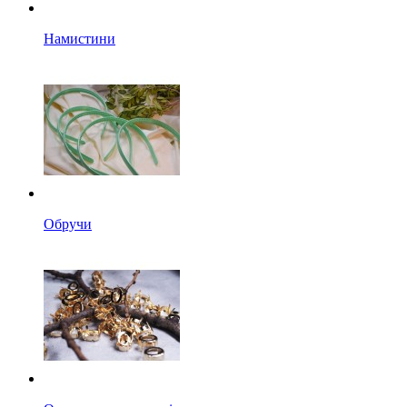
Намистини
Обручи