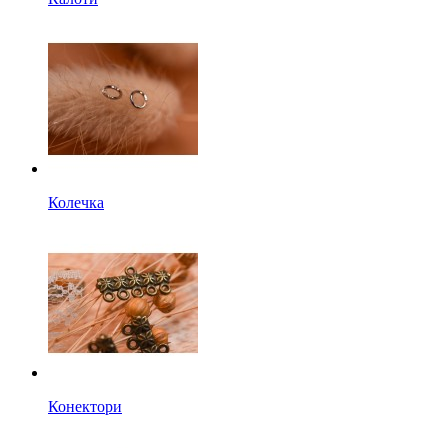
Колечка
Конектори