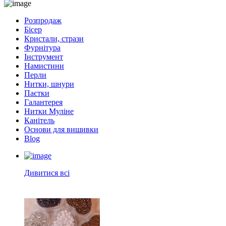
Розпродаж
Бісер
Кристали, стрази
Фурнітура
Інструмент
Намистини
Перли
Нитки, шнури
Паєтки
Галантерея
Нитки Муліне
Канітель
Основи для вишивки
Blog
Дивитися всі