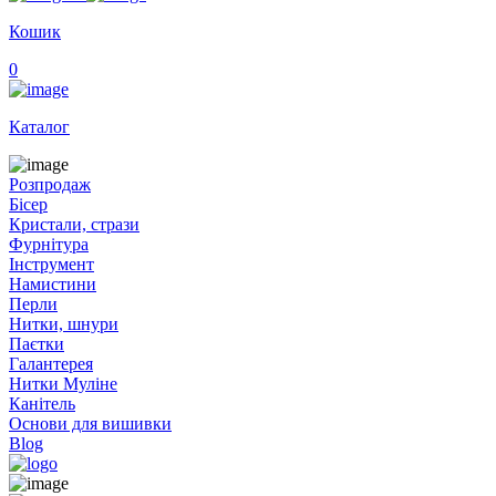
Кошик
0
Каталог
Розпродаж
Бісер
Кристали, стрази
Фурнітура
Інструмент
Намистини
Перли
Нитки, шнури
Паєтки
Галантерея
Нитки Муліне
Канітель
Основи для вишивки
Blog