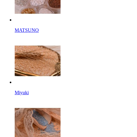
MATSUNO
Miyuki