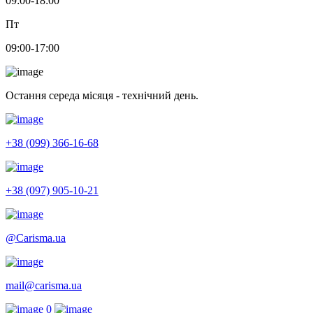
09:00-18:00
Пт
09:00-17:00
Остання середа місяця - технічний день.
+38 (099) 366-16-68
+38 (097) 905-10-21
@Carisma.ua
mail@carisma.ua
0