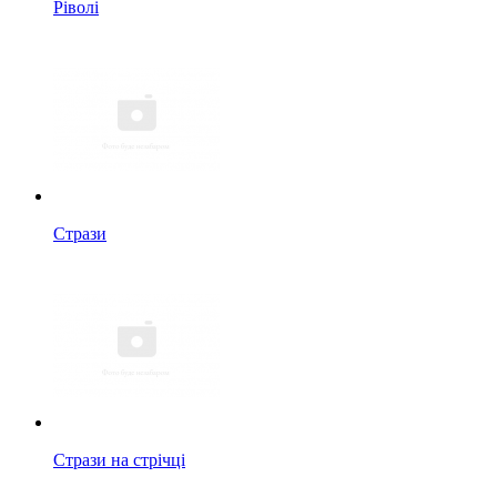
Ріволі
Стрази
Стрази на стрічці