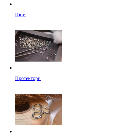
Піни
Протектори