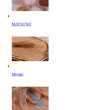
MATSUNO
Miyuki