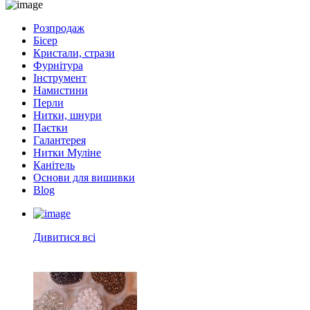
Розпродаж
Бісер
Кристали, стрази
Фурнітура
Інструмент
Намистини
Перли
Нитки, шнури
Паєтки
Галантерея
Нитки Муліне
Канітель
Основи для вишивки
Blog
Дивитися всі