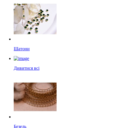
Шатони
Дивитися всі
Безель