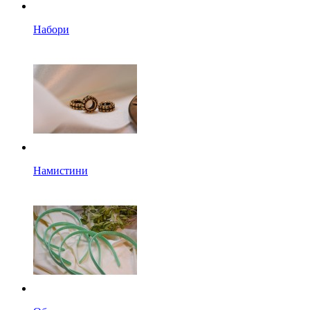
Набори
Намистини