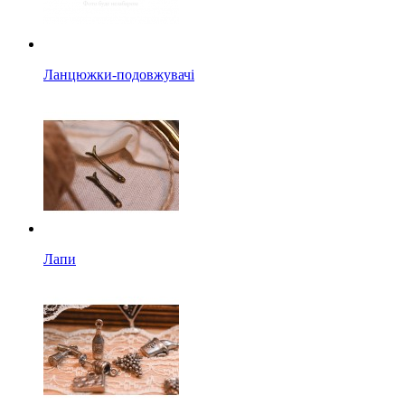
Ланцюжки-подовжувачі
Лапи