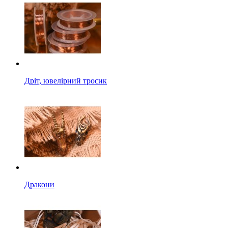
Дріт, ювелірний тросик
Дракони