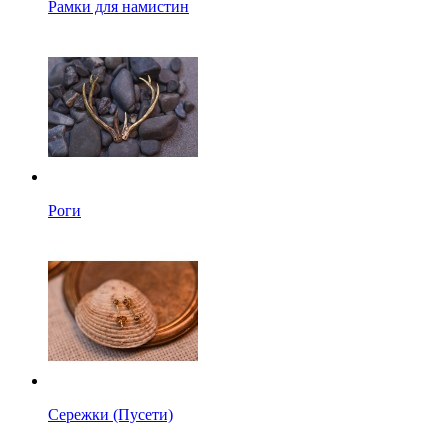
Рамки для намистин
Роги
Сережки (Пусети)