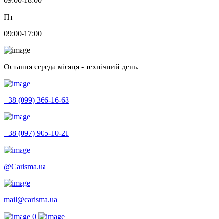
09:00-18:00
Пт
09:00-17:00
Остання середа місяця - технічний день.
+38 (099) 366-16-68
+38 (097) 905-10-21
@Carisma.ua
mail@carisma.ua
0