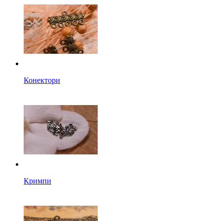
Конектори
Кримпи