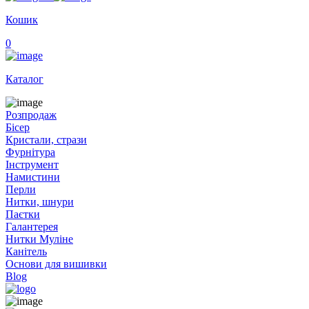
Кошик
0
Каталог
Розпродаж
Бісер
Кристали, стрази
Фурнітура
Інструмент
Намистини
Перли
Нитки, шнури
Паєтки
Галантерея
Нитки Муліне
Канітель
Основи для вишивки
Blog