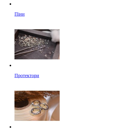
Піни
Протектори