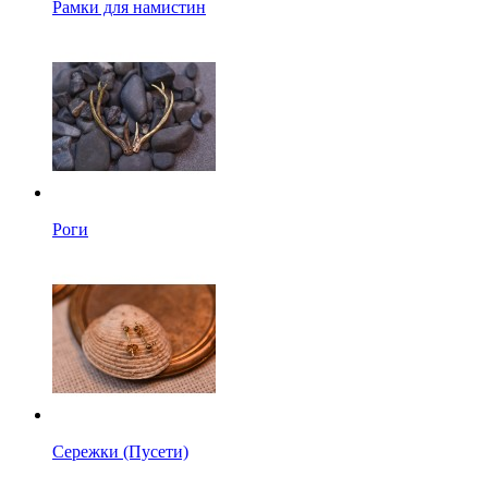
Рамки для намистин
Роги
Сережки (Пусети)