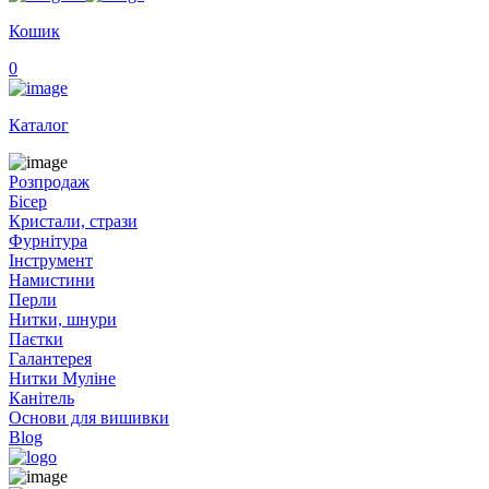
Кошик
0
Каталог
Розпродаж
Бісер
Кристали, стрази
Фурнітура
Інструмент
Намистини
Перли
Нитки, шнури
Паєтки
Галантерея
Нитки Муліне
Канітель
Основи для вишивки
Blog