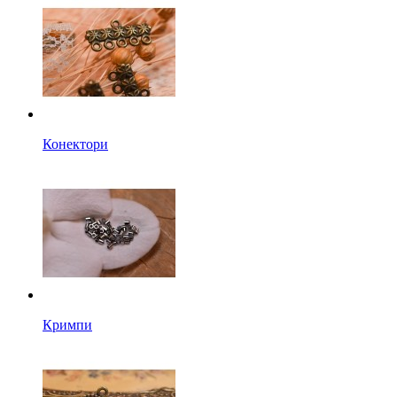
Конектори
Кримпи