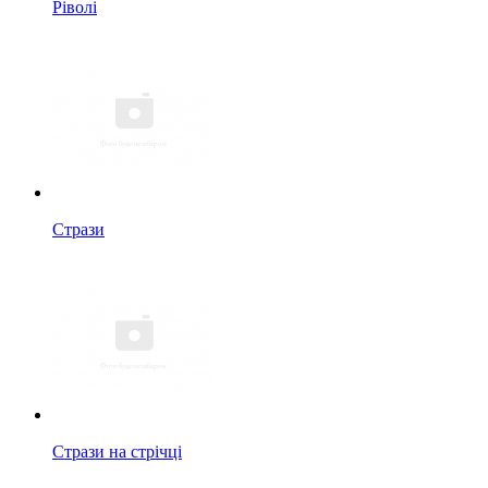
Ріволі
Стрази
Стрази на стрічці