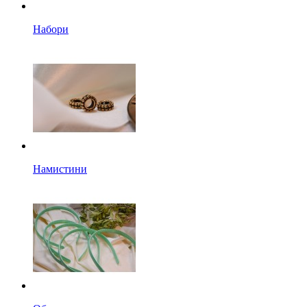
Набори
Намистини