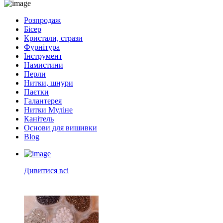
Розпродаж
Бісер
Кристали, стрази
Фурнітура
Інструмент
Намистини
Перли
Нитки, шнури
Паєтки
Галантерея
Нитки Муліне
Канітель
Основи для вишивки
Blog
Дивитися всі