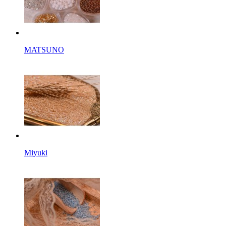
MATSUNO
Miyuki