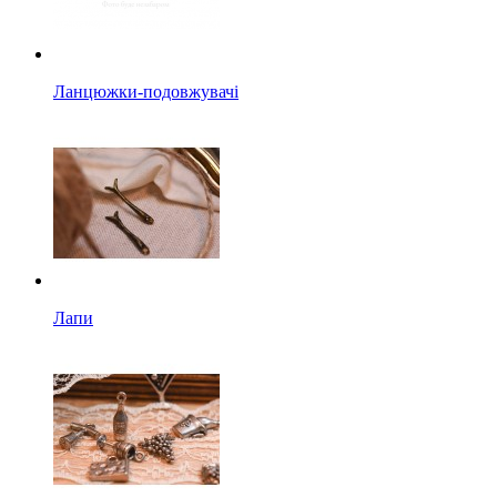
Ланцюжки-подовжувачі
Лапи