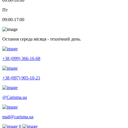
09:00-18:00
Пт
09:00-17:00
Остання середа місяця - технічний день.
+38 (099) 366-16-68
+38 (097) 905-10-21
@Carisma.ua
mail@carisma.ua
0