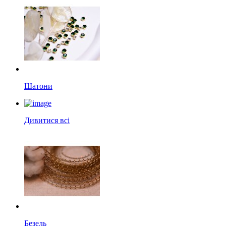
Шатони
Дивитися всі
Безель