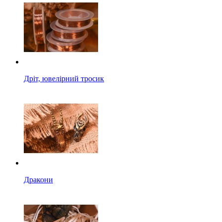
Дріт, ювелірний тросик
Дракони